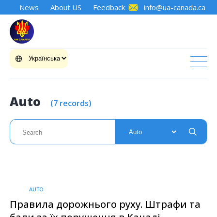
News
About US
Feedback
info@ua-canada.ca
Auto
(7 records)
AUTO
Правила дорожнього руху. Штрафи та