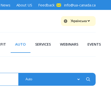
News
About US
Feedback
info@ua-canada.ca
FIT
AUTO
SERVICES
WEBINARS
EVENTS