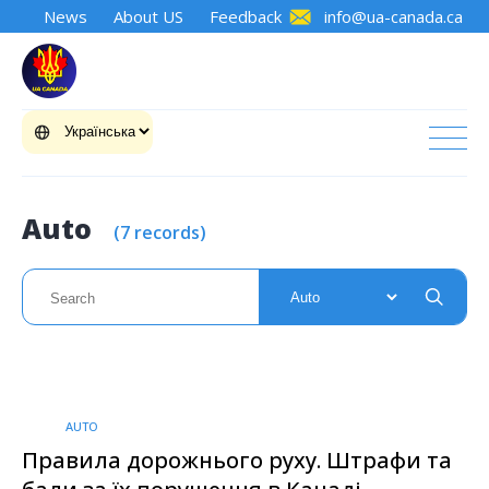
News
About US
Feedback
info@ua-canada.ca
Auto
(7 records)
AUTO
Правила дорожнього руху. Штрафи та