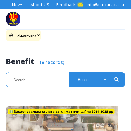
News
About US
Feedback
info@ua-canada.ca
Benefit
(8 records)