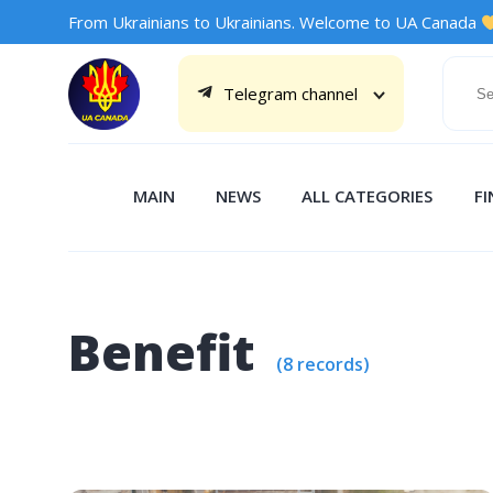
From Ukrainians to Ukrainians. Welcome to UA Canada
Telegram channel
MAIN
NEWS
ALL CATEGORIES
F
Benefit
(8 records)