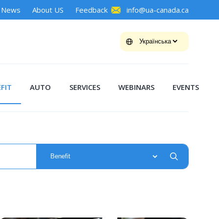
News
About US
Feedback
info@ua-canada.ca
FIT
AUTO
SERVICES
WEBINARS
EVENTS