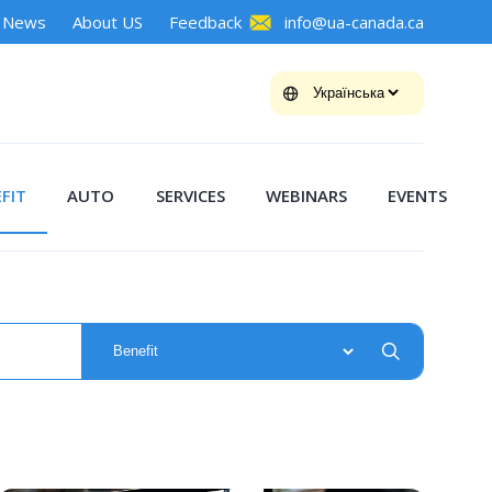
News
About US
Feedback
info@ua-canada.ca
FIT
AUTO
SERVICES
WEBINARS
EVENTS