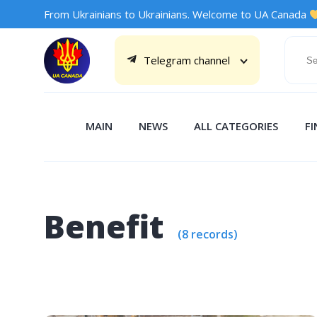
From Ukrainians to Ukrainians. Welcome to UA Canada
Telegram channel
MAIN
NEWS
ALL CATEGORIES
F
Benefit
(8 records)