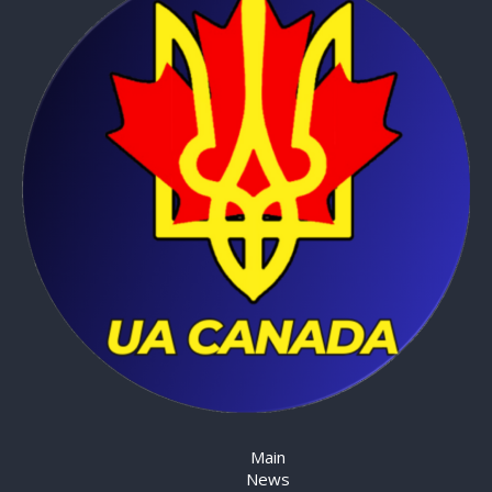
Main
News