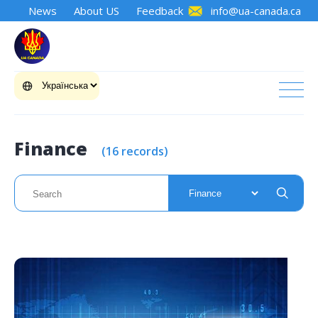
News
About US
Feedback
info@ua-canada.ca
Finance
(16 records)