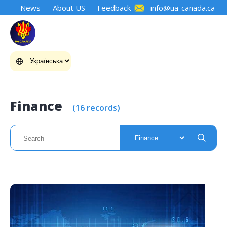
News
About US
Feedback
info@ua-canada.ca
Finance
(16 records)