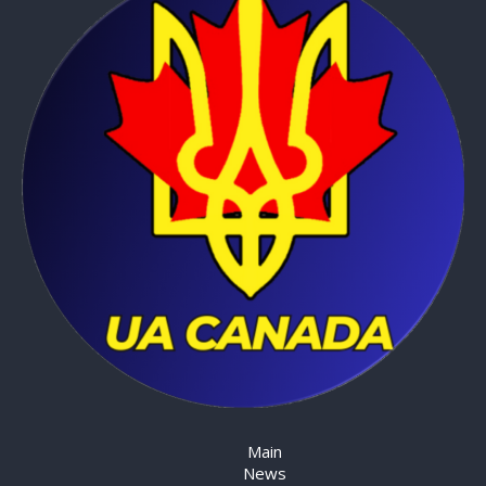
Main
News