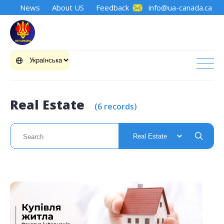
News
About US
Feedback
info@ua-canada.ca
Real Estate
(6 records)