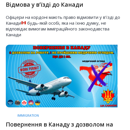
Вiдмова у в’їздi до Канади
Офiцери на кордонi мають право вiдмовити у в’їздi до
Канади
будь-якiй особi, яка на їхню думку, не
вiдповiдає вимогам iммiграцiйного законодавства
Канади
IMMIGRATION
Повернення в Канаду з дозволом на