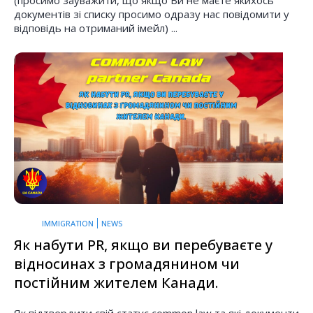
(просимо зауважити, що якщо Ви не маєте якихось
документів зі списку просимо одразу нас повідомити у
відповідь на отриманий імейл) ...
IMMIGRATION
NEWS
Як набути PR, якщо ви перебуваєте у
відносинах з громадянином чи
постійним жителем Канади.
Як підтвердити свій статус common law та які документи