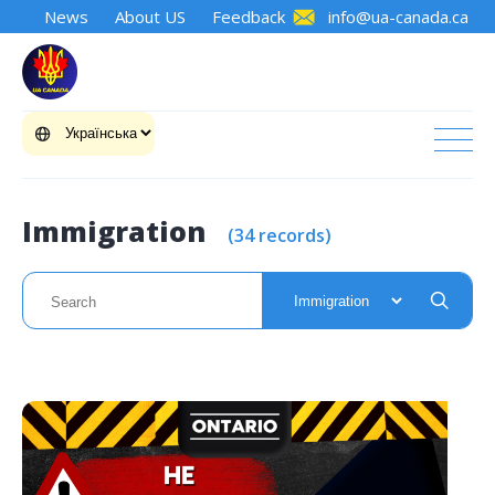
News
About US
Feedback
info@ua-canada.ca
Immigration
(34 records)