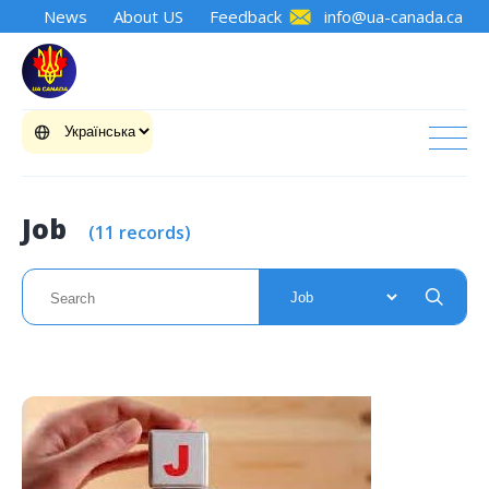
News
About US
Feedback
info@ua-canada.ca
Job
(11 records)