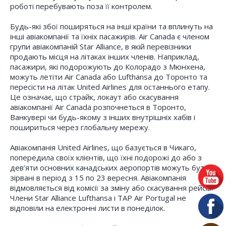
роботі перебувають поза її контролем.
Будь-які збої поширяться на інші країни та вплинуть на
інші авіакомпанії та їхніх пасажирів. Air Canada є членом
групи авіакомпаній Star Alliance, в якій перевізники
продають місця на літаках інших членів. Наприклад,
пасажири, які подорожують до Колорадо з Мюнхена,
можуть летіти Air Canada або Lufthansa до Торонто та
пересісти на літак United Airlines для останнього етапу.
Це означає, що страйк, локаут або скасування
авіакомпанії Air Canada розпочнеться в Торонто,
Ванкувері чи будь-якому з інших внутрішніх хабів і
пошириться через глобальну мережу.
Авіакомпанія United Airlines, що базується в Чикаго,
попередила своїх клієнтів, що їхні подорожі до або з
дев’яти основних канадських аеропортів можуть бути
зірвані в період з 15 по 23 вересня. Авіакомпанія
відмовляється від комісії за зміну або скасування рейсів.
Члени Star Alliance Lufthansa і TAP Air Portugal не
відповіли на електронні листи в понеділок.