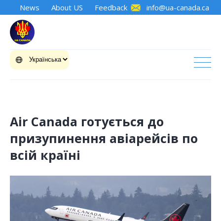
News
About US
Feedback
info@ua-canada.ca
Air Canada готується до
призупинення авіарейсів по
всій країні