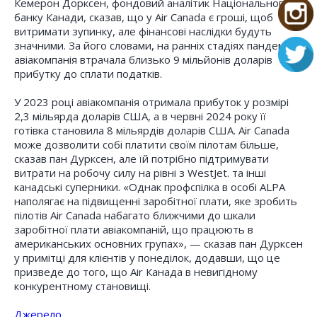
Кемерон Дорксен, фондовий аналітик Національного
банку Канади, сказав, що у Air Canada є гроші, щоб
витримати зупинку, але фінансові наслідки будуть
значними. За його словами, на ранніх стадіях пандемії
авіакомпанія втрачала близько 9 мільйонів доларів
прибутку до сплати податків.
У 2023 році авіакомпанія отримала прибуток у розмірі
2,3 мільярда доларів США, а в червні 2024 року її
готівка становила 8 мільярдів доларів США. Air Canada
може дозволити собі платити своїм пілотам більше,
сказав пан Дурксен, але їй потрібно підтримувати
витрати на робочу силу на рівні з WestJet. та інші
канадські суперники. «Однак профспілка в особі ALPA
наполягає на підвищенні заробітної плати, яке зробить
пілотів Air Canada набагато ближчими до шкали
заробітної плати авіакомпаній, що працюють в
американських основних групах», — сказав пан Дурксен
у примітці для клієнтів у понеділок, додавши, що це
призведе до того, що Air Канада в невигідному
конкурентному становищі.
Джерело