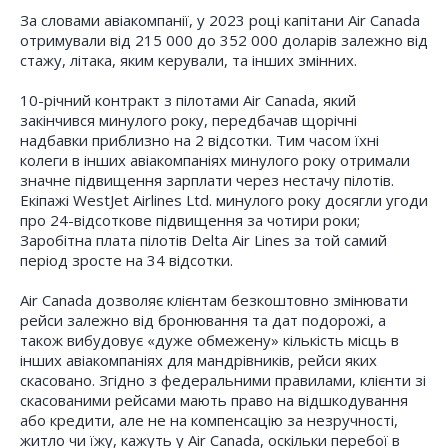
За словами авіакомпанії, у 2023 році капітани Air Canada
отримували від 215 000 до 352 000 доларів залежно від
стажу, літака, яким керували, та інших змінних.
10-річний контракт з пілотами Air Canada, який
закінчився минулого року, передбачав щорічні
надбавки приблизно на 2 відсотки. Тим часом їхні
колеги в інших авіакомпаніях минулого року отримали
значне підвищення зарплати через нестачу пілотів.
Екіпажі WestJet Airlines Ltd. минулого року досягли угоди
про 24-відсоткове підвищення за чотири роки;
Заробітна плата пілотів Delta Air Lines за той самий
період зросте на 34 відсотки.
Air Canada дозволяє клієнтам безкоштовно змінювати
рейси залежно від бронювання та дат подорожі, а
також вибудовує «дуже обмежену» кількість місць в
інших авіакомпаніях для мандрівників, рейси яких
скасовано. Згідно з федеральними правилами, клієнти зі
скасованими рейсами мають право на відшкодування
або кредити, але не на компенсацію за незручності,
житло чи їжу, кажуть у Air Canada, оскільки перебої в