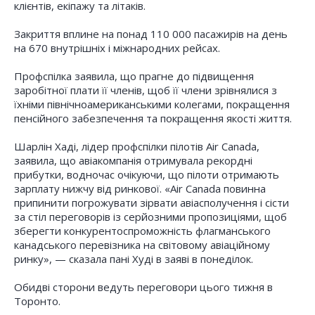
клієнтів, екіпажу та літаків.
Закриття вплине на понад 110 000 пасажирів на день
на 670 внутрішніх і міжнародних рейсах.
Профспілка заявила, що прагне до підвищення
заробітної плати її членів, щоб її члени зрівнялися з
їхніми північноамериканськими колегами, покращення
пенсійного забезпечення та покращення якості життя.
Шарлін Хаді, лідер профспілки пілотів Air Canada,
заявила, що авіакомпанія отримувала рекордні
прибутки, водночас очікуючи, що пілоти отримають
зарплату нижчу від ринкової. «Air Canada повинна
припинити погрожувати зірвати авіасполучення і сісти
за стіл переговорів із серйозними пропозиціями, щоб
зберегти конкурентоспроможність флагманського
канадського перевізника на світовому авіаційному
ринку», — сказала пані Худі в заяві в понеділок.
Обидві сторони ведуть переговори цього тижня в
Торонто.