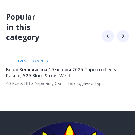
Popular
in this
category
EVENTS MONREAL
рвня 2025 Торонто Lee’s
Воплі Відоплясова 18 чер
West
Plaza, 6505 Rue Saint-Hub
т – Благодійний Тур...
40 Років ВВ з України у Світ 