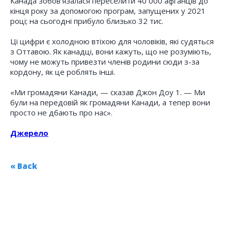
Канада зобов’язалася переселити 40 000 афганців до
кінця року за допомогою програм, запущених у 2021
році; на сьогодні прибуло близько 32 тис.
Ці цифри є холодною втіхою для чоловіків, які судяться
з Оттавою. Як канадці, вони кажуть, що не розуміють,
чому не можуть привезти членів родини сюди з-за
кордону, як це роблять інші.
«Ми громадяни Канади, — сказав Джон Доу 1. — Ми
були на передовій як громадяни Канади, а тепер вони
просто не дбають про нас».
Джерело
« Back