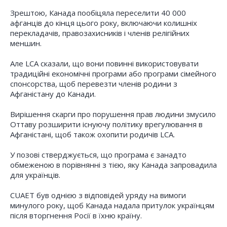
Зрештою, Канада пообіцяла переселити 40 000
афганців до кінця цього року, включаючи колишніх
перекладачів, правозахисників і членів релігійних
меншин.
Але LCA сказали, що вони повинні використовувати
традиційні економічні програми або програми сімейного
спонсорства, щоб перевезти членів родини з
Афганістану до Канади.
Вирішення скарги про порушення прав людини змусило
Оттаву розширити існуючу політику врегулювання в
Афганістані, щоб також охопити родичів LCA.
У позові стверджується, що програма є занадто
обмеженою в порівнянні з тією, яку Канада запровадила
для українців.
CUAET був однією з відповідей уряду на вимоги
минулого року, щоб Канада надала притулок українцям
після вторгнення Росії в їхню країну.