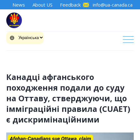
News
About US
Feedback
info@ua-canada.ca
Канадці афганського
походження подали до суду
на Оттаву, стверджуючи, що
імміграційні правила (CUAET)
є дискримінаційними