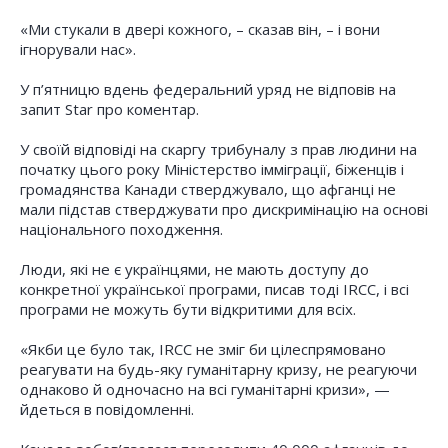
«Ми стукали в двері кожного, – сказав він, – і вони
ігнорували нас».
У п’ятницю вдень федеральний уряд не відповів на
запит Star про коментар.
У своїй відповіді на скаргу трибуналу з прав людини на
початку цього року Міністерство імміграції, біженців і
громадянства Канади стверджувало, що афганці не
мали підстав стверджувати про дискримінацію на основі
національного походження.
Люди, які не є українцями, не мають доступу до
конкретної української програми, писав тоді IRCC, і всі
програми не можуть бути відкритими для всіх.
«Якби це було так, IRCC не зміг би цілеспрямовано
реагувати на будь-яку гуманітарну кризу, не реагуючи
однаково й одночасно на всі гуманітарні кризи», —
йдеться в повідомленні.