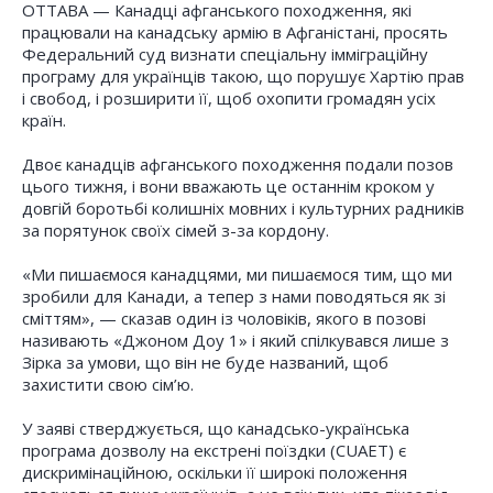
ОТТАВА — Канадці афганського походження, які
працювали на канадську армію в Афганістані, просять
Федеральний суд визнати спеціальну імміграційну
програму для українців такою, що порушує Хартію прав
і свобод, і розширити її, щоб охопити громадян усіх
країн.
Двоє канадців афганського походження подали позов
цього тижня, і вони вважають це останнім кроком у
довгій боротьбі колишніх мовних і культурних радників
за порятунок своїх сімей з-за кордону.
«Ми пишаємося канадцями, ми пишаємося тим, що ми
зробили для Канади, а тепер з нами поводяться як зі
сміттям», — сказав один із чоловіків, якого в позові
називають «Джоном Доу 1» і який спілкувався лише з
Зірка за умови, що він не буде названий, щоб
захистити свою сім’ю.
У заяві стверджується, що канадсько-українська
програма дозволу на екстрені поїздки (CUAET) є
дискримінаційною, оскільки її широкі положення