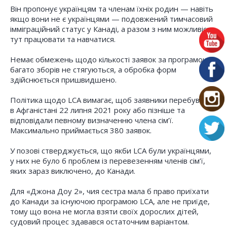
Він пропонує українцям та членам їхніх родин — навіть
якщо вони не є українцями — подовжений тимчасовий
імміграційний статус у Канаді, а разом з ним можливість
тут працювати та навчатися.
Немає обмежень щодо кількості заявок за програмою,
багато зборів не стягуються, а обробка форм
здійснюється пришвидшено.
Політика щодо LCA вимагає, щоб заявники перебували
в Афганістані 22 липня 2021 року або пізніше та
відповідали певному визначенню члена сім’ї.
Максимально приймається 380 заявок.
У позові стверджується, що якби LCA були українцями,
у них не було б проблем із перевезенням членів сім’ї,
яких зараз виключено, до Канади.
Для «Джона Доу 2», чия сестра мала б право приїхати
до Канади за існуючою програмою LCA, але не приїде,
тому що вона не могла взяти своїх дорослих дітей,
судовий процес здавався остаточним варіантом.