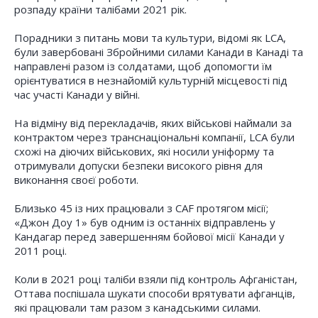
розпаду країни талібами 2021 рік.
Порадники з питань мови та культури, відомі як LCA,
були завербовані Збройними силами Канади в Канаді та
направлені разом із солдатами, щоб допомогти їм
орієнтуватися в незнайомій культурній місцевості під
час участі Канади у війні.
На відміну від перекладачів, яких військові наймали за
контрактом через транснаціональні компанії, LCA були
схожі на діючих військових, які носили уніформу та
отримували допуски безпеки високого рівня для
виконання своєї роботи.
Близько 45 із них працювали з CAF протягом місії;
«Джон Доу 1» був одним із останніх відправлень у
Кандагар перед завершенням бойової місії Канади у
2011 році.
Коли в 2021 році таліби взяли під контроль Афганістан,
Оттава поспішала шукати способи врятувати афганців,
які працювали там разом з канадськими силами.