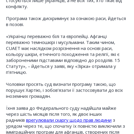
стосуються лише українців, а не всіх тих, хто тікає від
конфлікту.
Програма також дискримінує за ознакою раси, йдеться
в позові.
«Українці переважно білі та європейці. Афганці
переважно темношкірі і мусульмани. Таким чином,
CUAET має наслідком розрізнення на основі раси,
кольору шкіри, етнічного походження та релігії, які є
забороненими підставами відповідно до розділів. 15
Статуту», – йдеться у заяві, яку «Зірка» отримала у
п’ятницю.
Чоловіки просять суд визнати програму такою, що
порушує Хартію, і зобов’язати її застосовувати до всіх
іноземних громадян.
Їхня заява до Федерального суду надійшла майже
через шість місяців після того, як двоє інших
радників
врегулювали скаргу щодо прав людини
з
урядом через те, що спочатку їх повністю виключили з
імміграційних програм для афганців, створених після