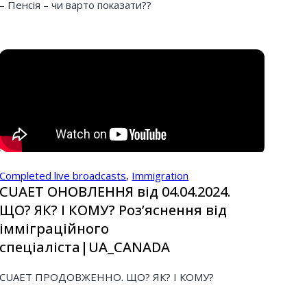
– Пенсія – чи варто показати??
Completed live broadcasts
,
Immigration
CUAET ОНОВЛЕННЯ від 04.04.2024.
ЩО? ЯК? І КОМУ? Розʼяснення від
імміграційного
спеціаліста|UA_CANADA
CUAET ПРОДОВЖЕННО. ЩО? ЯК? І КОМУ?