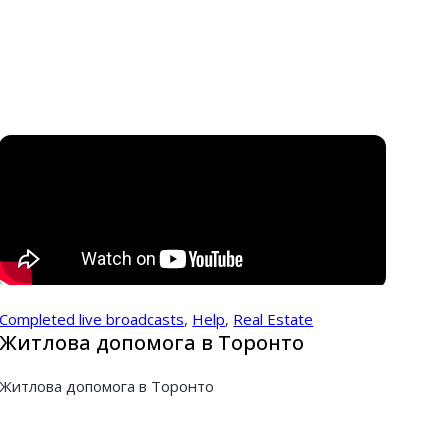
Completed live broadcasts
,
Help
,
Real Estate
Житлова допомога в Торонто
Житлова допомога в Торонто