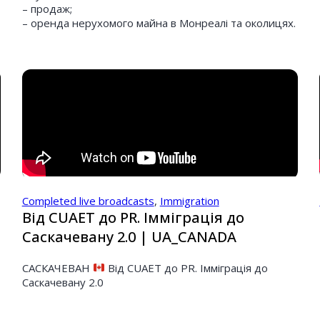
– продаж;
– оренда нерухомого майна в Монреалі та околицях.
Completed live broadcasts
,
Immigration
Від CUAET до PR. Імміграція до
Саскачевану 2.0 | UA_CANADA
САСКАЧЕВАН
Від CUAET до PR. Імміграція до
Саскачевану 2.0