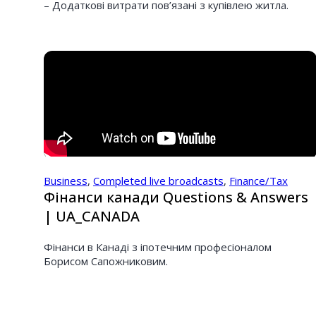
– Додаткові витрати пов’язані з купівлею житла.
Business
,
Completed live broadcasts
,
Finance/Tax
Фінанси канади Questions & Answers
| UA_CANADA
Фінанси в Канаді з іпотечним професіоналом
Борисом Сапожниковим.