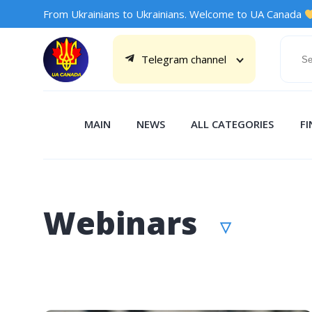
From Ukrainians to Ukrainians. Welcome to UA Canada
Telegram channel
MAIN
NEWS
ALL CATEGORIES
F
Webinars
▽