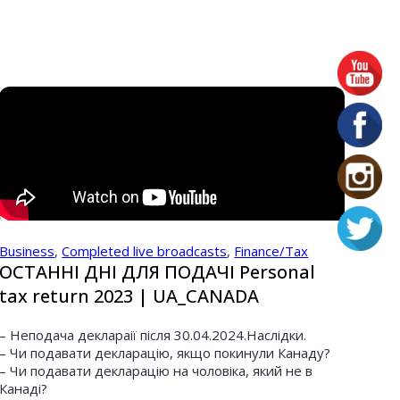
Business
,
Completed live broadcasts
,
Finance/Tax
ОСТАННІ ДНІ ДЛЯ ПОДАЧІ Personal
tax return 2023 | UA_CANADA
– Неподача деклараії після 30.04.2024.Наслідки.
– Чи подавати декларацію, якщо покинули Канаду?
– Чи подавати декларацію на чоловіка, який не в
Канаді?