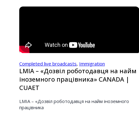
Completed live broadcasts
,
Immigration
LMIA – «Дозвіл роботодавця на найм
іноземного працівника» CANADA |
CUAET
LMIA – «Дозвіл роботодавця на найм іноземного
працівника