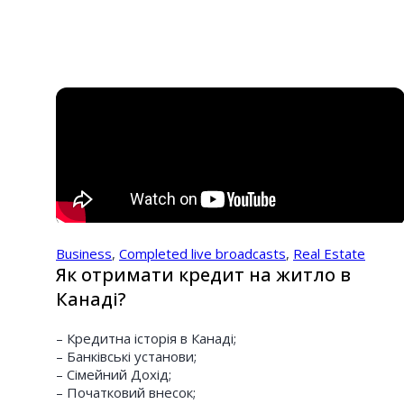
Business
,
Completed live broadcasts
,
Real Estate
Як отримати кредит на житло в
Канаді?
– Кредитна історія в Канаді;
– Банківські установи;
– Сімейний Дохід;
– Початковий внесок;