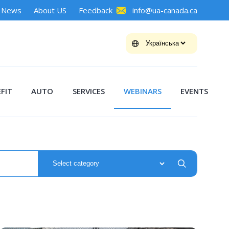
News
About US
Feedback
info@ua-canada.ca
FIT
AUTO
SERVICES
WEBINARS
EVENTS