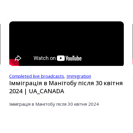
Completed live broadcasts
,
Immigration
Імміграція в Манітобу після 30 квітня
2024 | UA_CANADA
Імміграція в Манітобу після 30 квітня 2024