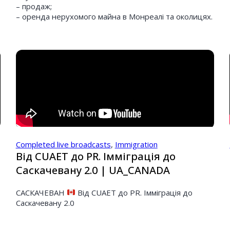
– продаж;
– оренда нерухомого майна в Монреалі та околицях.
Completed live broadcasts
,
Immigration
Від CUAET до PR. Імміграція до
Саскачевану 2.0 | UA_CANADA
САСКАЧЕВАН
Від CUAET до PR. Імміграція до
Саскачевану 2.0