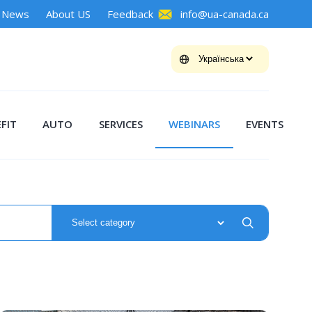
News
About US
Feedback
info@ua-canada.ca
FIT
AUTO
SERVICES
WEBINARS
EVENTS