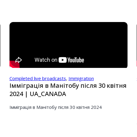
Completed live broadcasts
,
Immigration
Імміграція в Манітобу після 30 квітня
2024 | UA_CANADA
Імміграція в Манітобу після 30 квітня 2024