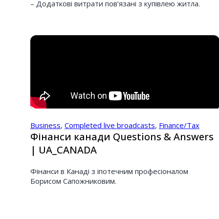
– Додаткові витрати пов’язані з купівлею житла.
Business
,
Completed live broadcasts
,
Finance/Tax
Фінанси канади Questions & Answers
| UA_CANADA
Фінанси в Канаді з іпотечним професіоналом
Борисом Сапожниковим.