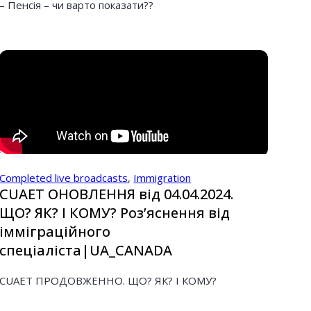
– Пенсія – чи варто показати??
Completed live broadcasts
,
Immigration
CUAET ОНОВЛЕННЯ від 04.04.2024.
ЩО? ЯК? І КОМУ? Розʼяснення від
імміграційного
спеціаліста|UA_CANADA
CUAET ПРОДОВЖЕННО. ЩО? ЯК? І КОМУ?