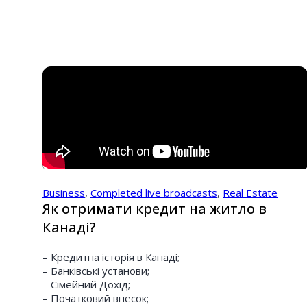
Business
,
Completed live broadcasts
,
Real Estate
Як отримати кредит на житло в
Канаді?
– Кредитна історія в Канаді;
– Банківські установи;
– Сімейний Дохід;
– Початковий внесок;