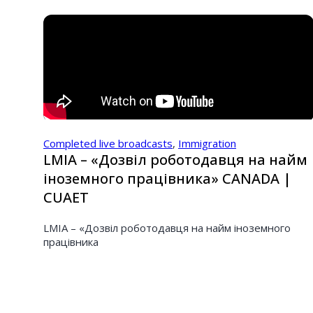
Completed live broadcasts
,
Immigration
LMIA – «Дозвіл роботодавця на найм
іноземного працівника» CANADA |
CUAET
LMIA – «Дозвіл роботодавця на найм іноземного
працівника