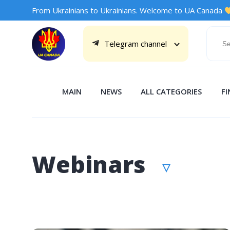
From Ukrainians to Ukrainians. Welcome to UA Canada
Telegram channel
MAIN
NEWS
ALL CATEGORIES
F
Webinars
▽