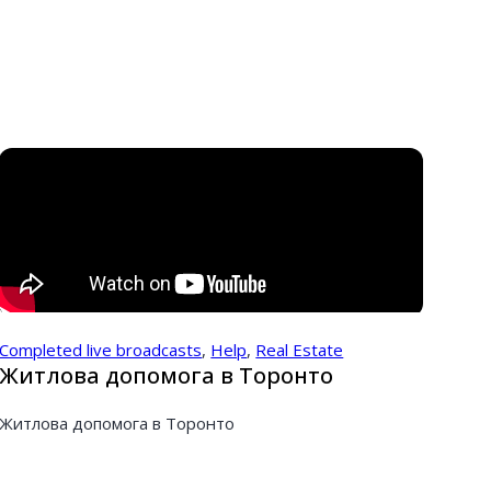
Completed live broadcasts
,
Help
,
Real Estate
Житлова допомога в Торонто
Житлова допомога в Торонто