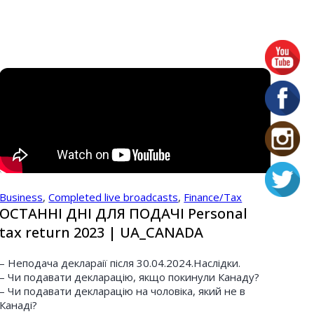
Business
,
Completed live broadcasts
,
Finance/Tax
ОСТАННІ ДНІ ДЛЯ ПОДАЧІ Personal
tax return 2023 | UA_CANADA
– Неподача деклараії після 30.04.2024.Наслідки.
– Чи подавати декларацію, якщо покинули Канаду?
– Чи подавати декларацію на чоловіка, який не в
Канаді?