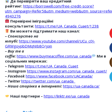
Де перевіряти ваш кредитний
рейтинг:
https://borrowell.com/free-credit-score?
utm_campaign=Refer5&utm_medium=web&utm_source=refe
4943276
Перевірені іміграційні
консультанти:
https://t.me/UA_Canada_Cuaet/1238
Ви можете підтримати наш канал:
– Спонсорство на
ютубі:
https://www.youtube.com/channel/UCu_c0J-
GRWgoypbDMqNIb8Q/join
– Buy me a
coffie:
https://www.buymeacoffee.com/ua_canada
Ми в
соціальних мережах:
– Telegram
https://t.me/UA_Canada_Cuaet
– Instagram
https://www.instagram.com/ua_canada_cuaet/
– Facebook
https://www.facebook.com/UACanada/
– Twitter
https://twitter.com/ua_canada_
– Наша сторінка в інтернеті:
https://ua-canada.ca/
Наші партнери –
https://linktr.ee/ua_canada