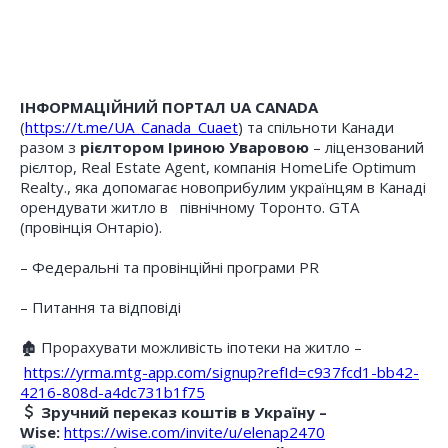
ІНФОРМАЦІЙНИЙ ПОРТАЛ UA CANADA
(
https://t.me/UA_Canada_Cuaet
) та спільноти Канади
разом з
рієлтором Іриною Уваровою
– ліцензований
рієлтор, Real Estate Agent, компанія HomeLife Optimum
Realty., яка допомагає новоприбулим українцям в Канаді
орендувати житло в північному Торонто. GTA
(провінція Онтаріо).
– Федеральні та провінційні програми PR
– Питання та відповіді
🏚 Прорахувати можливість іпотеки на житло –
https://yrma.mtg-app.com/signup?refId=c937fcd1-bb42-
4216-808d-a4dc731b1f75
Зручний переказ коштів в Україну –
Wise:
https://wise.com/invite/u/elenap2470