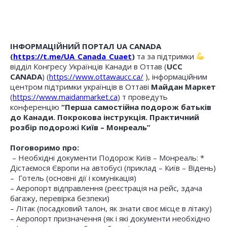
ІНФОРМАЦІЙНИЙ ПОРТАЛ UA CANADA
(
https://t.me/UA_Canada_Cuaet
)
та за підтримки
відділ Конгресу Українців Канади в Оттав (
UCC
CANADA
) (
https://www.ottawaucc.ca/
), інформаційним
центром підтримки українців в Оттаві
Майдан Маркет
(
https://www.maidanmarket.ca
) т проведуть
конференцію
“Перша самостійна подорож батьків
до Канади. Покрокова інструкція. Практичний
розбір подорожі Київ – Монреаль”
Поговоримо про:
– Необхідні документи Подорож Київ – Монреаль: *
Дістаємося Європи на автобусі (приклад – Київ – Відень)
– Готель (основні дії і комунікація)
– Аеропорт відправлення (реєстрація на рейс, здача
багажу, перевірка безпеки)
– Літак (посадковий талон, як знати своє місце в літаку)
– Аеропорт призначення (як і які документи необхідно