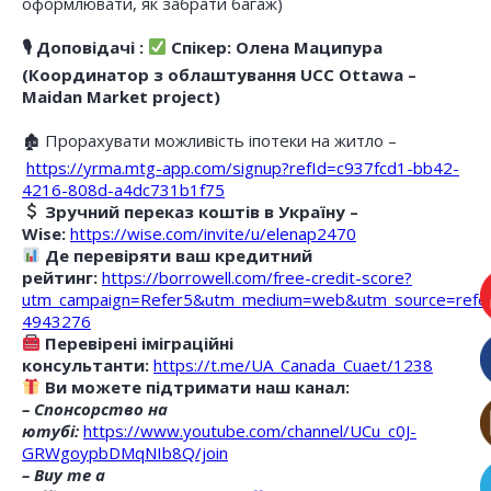
оформлювати, як забрати багаж)
🎙 Доповідачі :
Спікер: Олена Маципура
(Координатор з облаштування UCC Ottawa –
Maidan Market project)
🏚 Прорахувати можливість іпотеки на житло –
https://yrma.mtg-app.com/signup?refId=c937fcd1-bb42-
4216-808d-a4dc731b1f75
Зручний переказ коштів в Україну –
Wise:
https://wise.com/invite/u/elenap2470
Де перевіряти ваш кредитний
рейтинг:
https://borrowell.com/free-credit-score?
utm_campaign=Refer5&utm_medium=web&utm_source=refe
4943276
Перевірені іміграційні
консультанти:
https://t.me/UA_Canada_Cuaet/1238
Ви можете підтримати наш канал:
– Спонсорство на
ютубі:
https://www.youtube.com/channel/UCu_c0J-
GRWgoypbDMqNIb8Q/join
– Buy me a