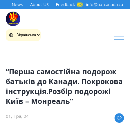
News
About US
Feedback
info@ua-canada.ca
“Перша самостійна подорож
батьків до Канади. Покрокова
інструкція.Розбір подорожі
Київ – Монреаль”
01, Тра, 24