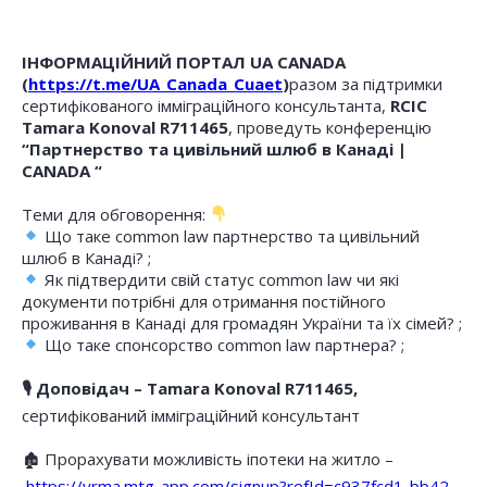
ІНФОРМАЦІЙНИЙ ПОРТАЛ UA CANADA
(
https://t.me/UA_Canada_Cuaet
)
разом за підтримки
сертифікованого імміграційного консультанта,
RCIC
Tamara Konoval R711465
, проведуть конференцію
“Партнерство та цивільний шлюб в Канаді |
CANADA “
Теми для обговорення:
Що таке common law партнерство та цивільний
шлюб в Канаді? ;
Як підтвердити свій статус common law чи які
документи потрібні для отримання постійного
проживання в Канаді для громадян України та їх сімей? ;
Що таке спонсорство common law партнера? ;
🎙 Доповідач – Tamara Konoval R711465,
сертифікований імміграційний консультант
🏚 Прорахувати можливість іпотеки на житло –
https://yrma.mtg-app.com/signup?refId=c937fcd1-bb42-