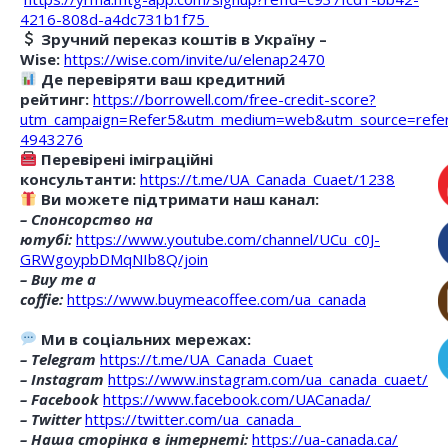
4216-808d-a4dc731b1f75
Зручний переказ коштів в Україну –
Wise:
https://wise.com/invite/u/elenap2470
Де перевіряти ваш кредитний
рейтинг:
https://borrowell.com/free-credit-score?
utm_campaign=Refer5&utm_medium=web&utm_source=refe
4943276
Перевірені іміграційні
консультанти:
https://t.me/UA_Canada_Cuaet/1238
Ви можете підтримати наш канал:
– Спонсорство на
ютубі:
https://www.youtube.com/channel/UCu_c0J-
GRWgoypbDMqNIb8Q/join
– Buy me a
coffie:
https://www.buymeacoffee.com/ua_canada
Ми в соціальних мережах:
– Telegram
https://t.me/UA_Canada_Cuaet
– Instagram
https://www.instagram.com/ua_canada_cuaet/
– Facebook
https://www.facebook.com/UACanada/
– Twitter
https://twitter.com/ua_canada_
– Наша сторінка в інтернеті:
https://ua-canada.ca/