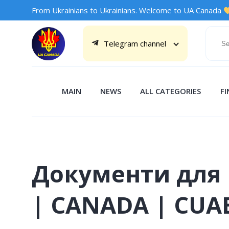
From Ukrainians to Ukrainians. Welcome to UA Canada
Telegram channel
MAIN
NEWS
ALL CATEGORIES
F
Документи для п
| CANADA | CUA