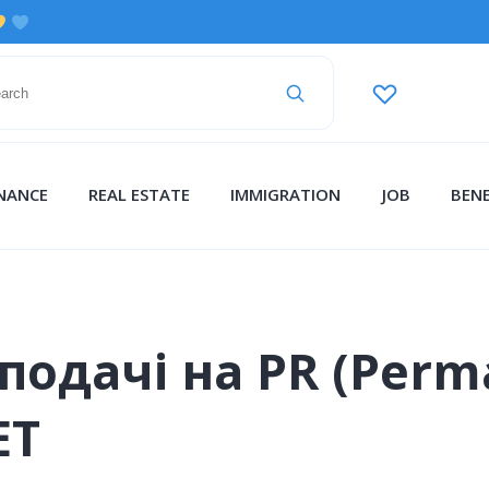
INANCE
REAL ESTATE
IMMIGRATION
JOB
BENE
одачі на PR (Perma
ET