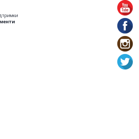
ідтримки
менти