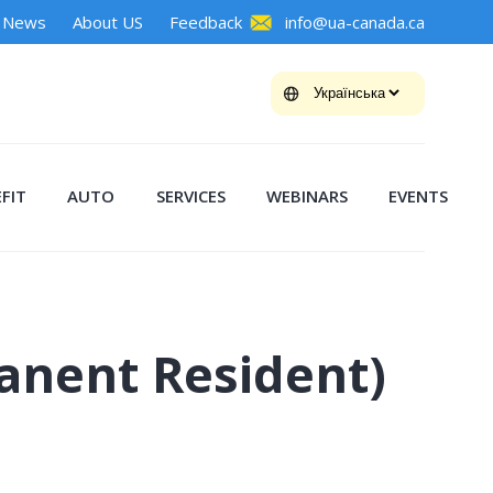
News
About US
Feedback
info@ua-canada.ca
FIT
AUTO
SERVICES
WEBINARS
EVENTS
nent Resident)