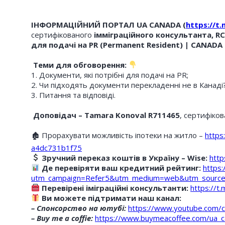
ІНФОРМАЦІЙНИЙ ПОРТАЛ UA CANADA (
https://t
сертифікованого
імміграційного консультанта, RC
для подачі на PR (Permanent Resident) | CANADA
Теми для обговорення:
1. Документи, які потрібні для подачі на PR;
2. Чи підходять документи перекладенні не в Канаді?
3. Питання та відповіді.
Доповідач – Tamara Konoval R711465
, сертифіко
🏚 Прорахувати можливість іпотеки на житло –
https
a4dc731b1f75
Зручний переказ коштів в Україну – Wise:
http
Де перевіряти ваш кредитний рейтинг:
https:
utm_campaign=Refer5&utm_medium=web&utm_source
Перевірені іміграційні консультанти:
https://
Ви можете підтримати наш канал:
– Спонсорство на ютубі:
https://www.youtube.com
– Buy me a coffie:
https://www.buymeacoffee.com/ua_