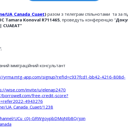
.me/UA_Canada_Cuaet
)
разом з телеграм спільнотами та за п
IC Tamara Konoval R711465
, проведуть конференцію “
Доку
 | CUAEAT”
;
ваний імміграційний консультант
://yrma.mtg-app.com/signup?refId=c937fcd1-bb42-4216-808d-
s://wise.com/invite/u/elenap2470
//borrowell.com/free-credit-score?
=refer2022-4943276
t.me/UA_Canada_Cuaet/1238
/channel/UCu_c0J-GRWgoypbDMqNIb8Q/join
canada