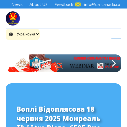
News
About US
Feedback
info@ua-canada.ca
Воплі Відоплясова 18
червня 2025 Монреаль