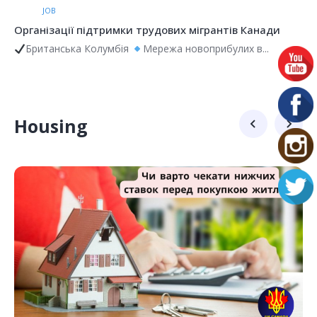
JOB
Зверніться до служби захисту працівників Канади у
своїй провінції:
вас попросили виконати небезпечну роботу;
умови...
Housing
REAL ESTATE
Ресурс для пошуку житла від спеціаліста по
нерухомості.
Long term rent: https://vancouver.craigslist.org