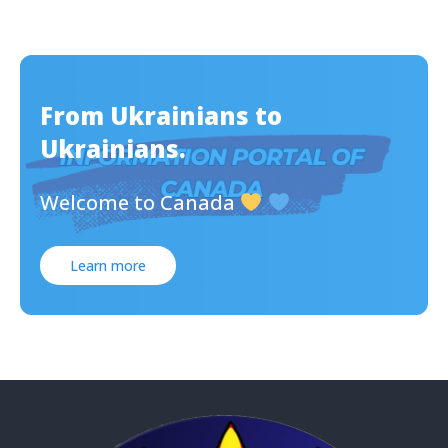
From Ukrainians to
Ukrainians.
Welcome to Canada
Learn more