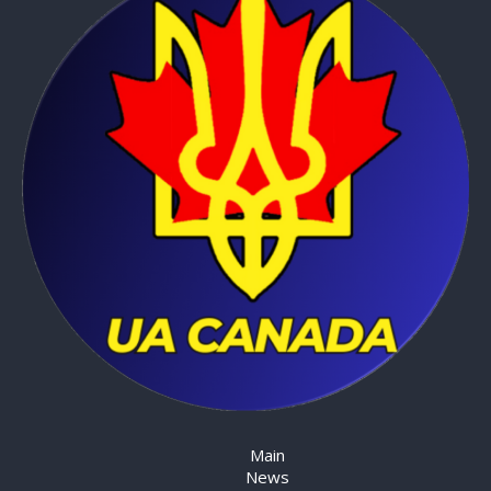
Main
News
All categories
Finance
Real Estate
Immigration
Job