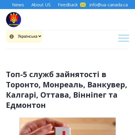
News
About US
Feedback
info@ua-canada.ca
Топ-5 служб зайнятості в
Торонто, Монреаль, Ванкувер,
Калгарі, Оттава, Вінніпег та
Едмонтон