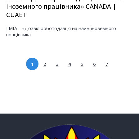
іноземного працівника» CANADA |
CUAET
LMIA – «Дозвіл роботодавця на найм іноземного
працівника
1
2
3
4
5
6
7