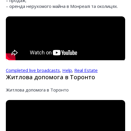
– продаж;
– оренда нерухомого майна в Монреалі та околицях.
Completed live broadcasts
,
Help
,
Real Estate
Житлова допомога в Торонто
Житлова допомога в Торонто