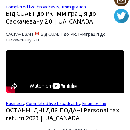
Completed live broadcasts
,
Immigration
Від CUAET до PR. Імміграція до
Саскачевану 2.0 | UA_CANADA
САСКАЧЕВАН
Від CUAET до PR. Імміграція до
Саскачевану 2.0
Business
,
Completed live broadcasts
,
Finance/Tax
ОСТАННІ ДНІ ДЛЯ ПОДАЧІ Personal tax
return 2023 | UA_CANADA