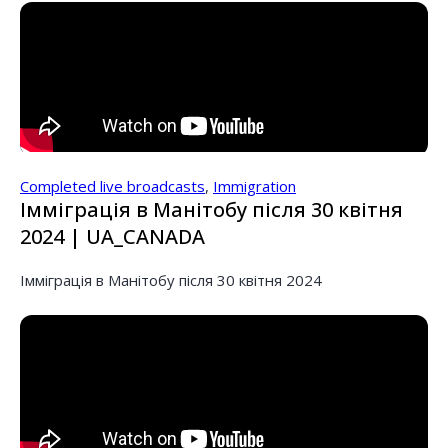
Completed live broadcasts
,
Immigration
Імміграція в Манітобу після 30 квітня
2024 | UA_CANADA
Імміграція в Манітобу після 30 квітня 2024