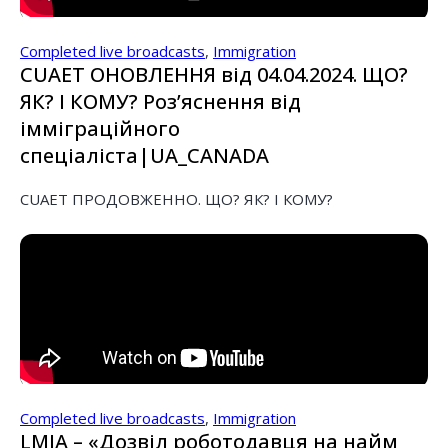
Completed live broadcasts
,
Immigration
CUAET ОНОВЛЕННЯ від 04.04.2024. ЩО?
ЯК? І КОМУ? Розʼяснення від
імміграційного
спеціаліста|UA_CANADA
CUAET ПРОДОВЖЕННО. ЩО? ЯК? І КОМУ?
Completed live broadcasts
,
Immigration
LMIA – «Дозвіл роботодавця на найм