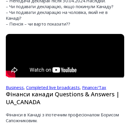
– Неподача деклараії після 30.04.2024.Наслідки.
– Чи подавати декларацію, якщо покинули Канаду?
– Чи подавати декларацію на чоловіка, який не в
Канаді?
– Пенсія – чи варто показати??
Business
,
Completed live broadcasts
,
Finance/Tax
Фінанси канади Questions & Answers |
UA_CANADA
Фінанси в Канаді з іпотечним професіоналом Борисом
Сапожниковим.