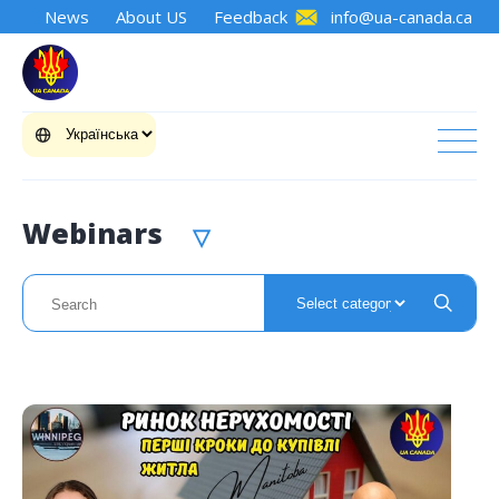
News
About US
Feedback
info@ua-canada.ca
Webinars
▽