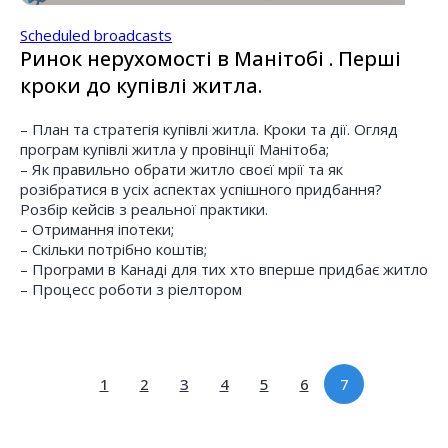
Scheduled broadcasts
Ринок нерухомості в Манітобі . Перші
кроки до купівлі житла.
– План та стратегія купівлі житла. Кроки та дії. Огляд
програм купівлі житла у провінції Манітоба;
– Як правильно обрати житло своєї мрії та як
розібратися в усіх аспектах успішного придбання?
Розбір кейсів з реальної практики.
– Отримання іпотеки;
– Скільки потрібно коштів;
– Програми в Канаді для тих хто вперше придбає житло
– Процесс роботи з ріелтором
1
2
3
4
5
6
7