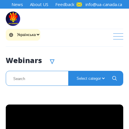
News
About US
Feedback
info@ua-canada.ca
Webinars
▽