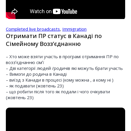
Completed live broadcasts
,
Immigration
Отримати ПР статус в Канаді по
Сімейному Воззʼєднанню
– Хто може взяти участь в програмі отримання ПР по
воззʼєднанню сімʼї
– Дві категорії людей /родичів які можуть брати участь
– Вимоги до родича в Канаді
– виїзд з Канади в процесі (кому можна , а кому ні )
– як подавати (жовтень 23)
– що робити після того як подали і чого очікувати
(жовтень 23)