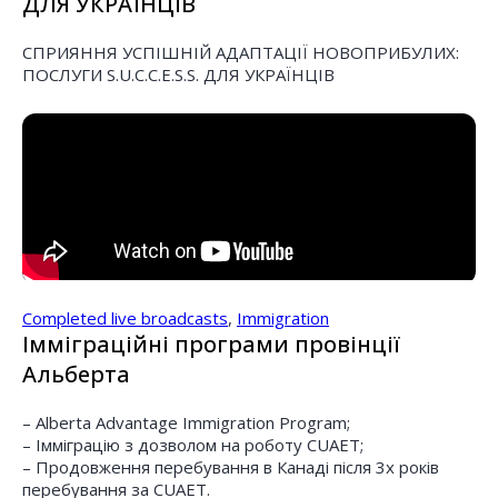
ДЛЯ УКРАЇНЦІВ
СПРИЯННЯ УСПІШНІЙ АДАПТАЦІЇ НОВОПРИБУЛИХ:
ПОСЛУГИ S.U.C.C.E.S.S. ДЛЯ УКРАЇНЦІВ
Completed live broadcasts
,
Immigration
Імміграційні програми провінції
Альберта
– Alberta Advantage Immigration Program;
– Імміграцію з дозволом на роботу CUAET;
– Продовження перебування в Канаді після 3х років
перебування за CUAET.