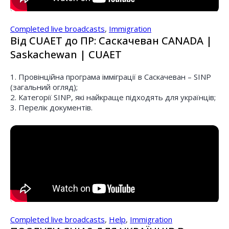
Completed live broadcasts
,
Immigration
Від CUAET до ПР: Саскачеван CANADA |
Saskachewan | CUAET
1. Провінційна програма імміграції в Саскачеван – SINP
(загальний огляд);
2. Категорії SINP, які найкраще підходять для українців;
3. Перелік документів.
Completed live broadcasts
,
Help
,
Immigration