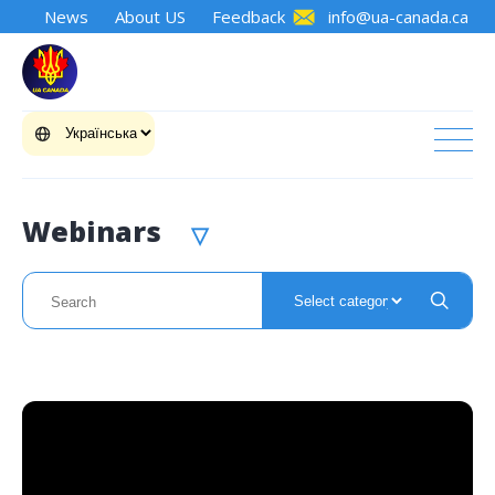
News
About US
Feedback
info@ua-canada.ca
Webinars
▽