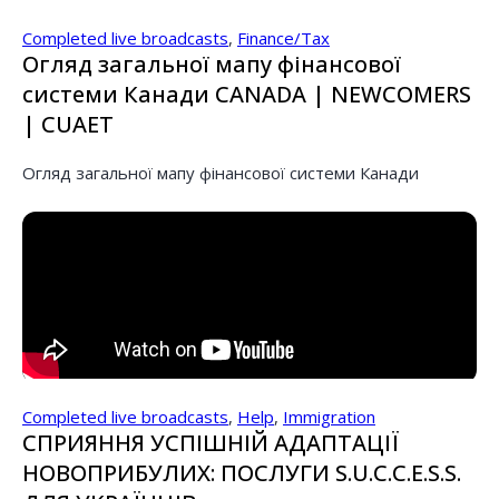
Completed live broadcasts
,
Finance/Tax
Огляд загальної мапу фінансової
системи Канади CANADA | NEWCOMERS
| CUAET
Огляд загальної мапу фінансової системи Канади
Completed live broadcasts
,
Help
,
Immigration
СПРИЯННЯ УСПІШНІЙ АДАПТАЦІЇ
НОВОПРИБУЛИХ: ПОСЛУГИ S.U.C.C.E.S.S.