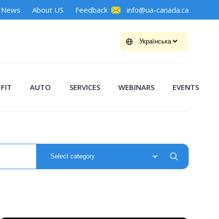
News
About US
Feedback
info@ua-canada.ca
FIT
AUTO
SERVICES
WEBINARS
EVENTS