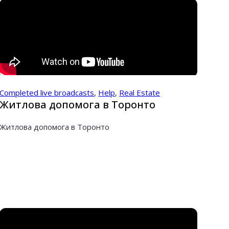
Completed live broadcasts
,
Help
,
Real Estate
Житлова допомога в Торонто
Житлова допомога в Торонто