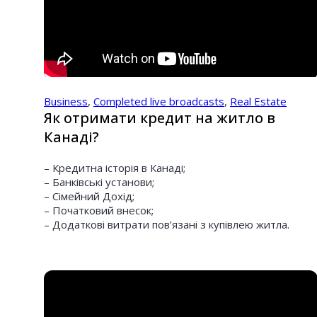
Business
,
Completed live broadcasts
,
Real Estate
Як отримати кредит на житло в
Канаді?
– Кредитна історія в Канаді;
– Банківські установи;
– Сімейний Дохід;
– Початковий внесок;
– Додаткові витрати пов’язані з купівлею житла.