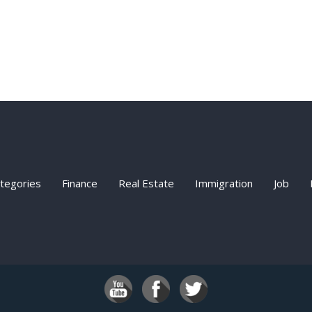
ategories
Finance
Real Estate
Immigration
Job