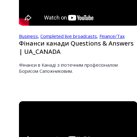
Business
,
Completed live broadcasts
,
Finance/Tax
Фінанси канади Questions & Answers
| UA_CANADA
Фінанси в Канаді з іпотечним професіоналом
Борисом Сапожниковим.