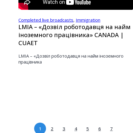
Completed live broadcasts
,
Immigration
LMIA – «Дозвіл роботодавця на найм
іноземного працівника» CANADA |
CUAET
LMIA – «Дозвіл роботодавця на найм іноземного
працівника
1
2
3
4
5
6
7