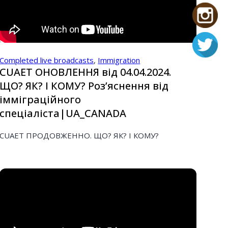
Completed live broadcasts
,
Immigration
CUAET ОНОВЛЕННЯ від 04.04.2024.
ЩО? ЯК? І КОМУ? Розʼяснення від
імміграційного
спеціаліста|UA_CANADA
CUAET ПРОДОВЖЕННО. ЩО? ЯК? І КОМУ?