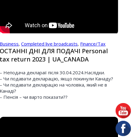
Business
,
Completed live broadcasts
,
Finance/Tax
ОСТАННІ ДНІ ДЛЯ ПОДАЧІ Personal
tax return 2023 | UA_CANADA
– Неподача деклараії після 30.04.2024.Наслідки.
– Чи подавати декларацію, якщо покинули Канаду?
– Чи подавати декларацію на чоловіка, який не в
Канаді?
– Пенсія – чи варто показати??