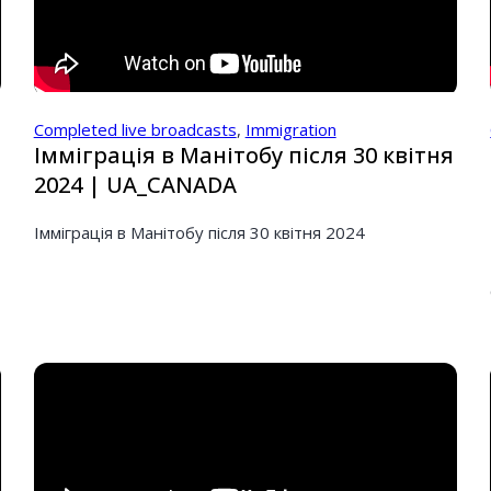
Completed live broadcasts
,
Immigration
Імміграція в Манітобу після 30 квітня
2024 | UA_CANADA
Імміграція в Манітобу після 30 квітня 2024