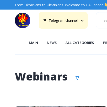
From Ukrainians to Ukrainians. Welcome to UA Canada
Telegram channel
MAIN
NEWS
ALL CATEGORIES
F
Webinars
▽