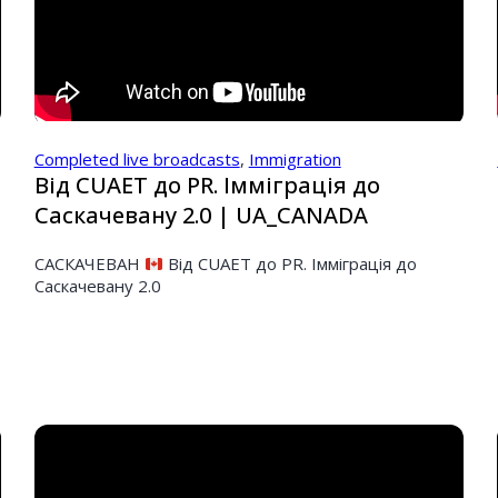
Completed live broadcasts
,
Immigration
Від CUAET до PR. Імміграція до
Саскачевану 2.0 | UA_CANADA
САСКАЧЕВАН
Від CUAET до PR. Імміграція до
Саскачевану 2.0