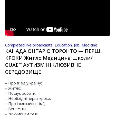
Completed live broadcasts
,
Education
,
Job
,
Medicine
КАНАДА ОНТАРІО ТОРОНТО — ПЕРШІ
КРОКИ Житло Медицина Школи/
CUAET АУТИЗМ IНКЛЮЗИВНЕ
СЕРЕДОВИЩЕ
– Про в’їзд у країну;
– Житло;
– Пошук роботи;
– Необхідні перші кроки;
– Про інклюзивні сім’ї;
– Бенефіти;
– Документи та ін.