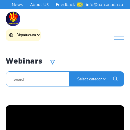
News
About US
Feedback
info@ua-canada.ca
Webinars
▽