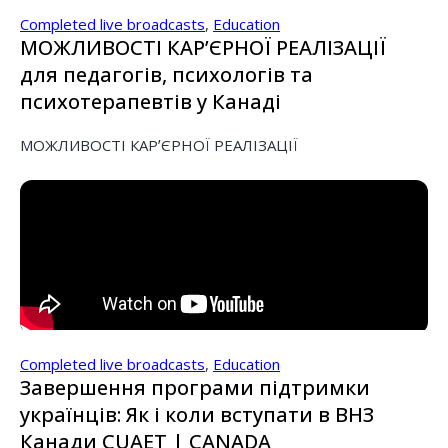
Completed live broadcasts
,
Education
МОЖЛИВОСТІ КАРʼЄРНОЇ РЕАЛІЗАЦІЇ
для педагогів, психологів та
психотерапевтів у Канаді
МОЖЛИВОСТІ КАРʼЄРНОЇ РЕАЛІЗАЦІЇ
Completed live broadcasts
,
Education
Завершення програми підтримки
українців: Як і коли вступати в ВНЗ
Канади CUAET | CANADA