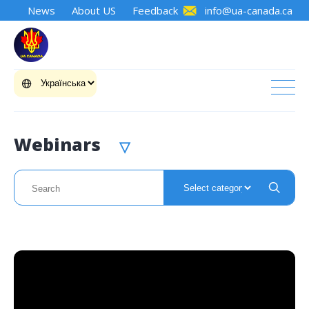
News
About US
Feedback
info@ua-canada.ca
Webinars
▽