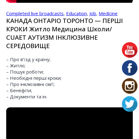
Completed live broadcasts
,
Education
,
Job
,
Medicine
КАНАДА ОНТАРІО ТОРОНТО — ПЕРШІ
КРОКИ Житло Медицина Школи/
CUAET АУТИЗМ IНКЛЮЗИВНЕ
СЕРЕДОВИЩЕ
– Про в’їзд у країну;
– Житло;
– Пошук роботи;
– Необхідні перші кроки;
– Про інклюзивні сім’ї;
– Бенефіти;
– Документи та ін.