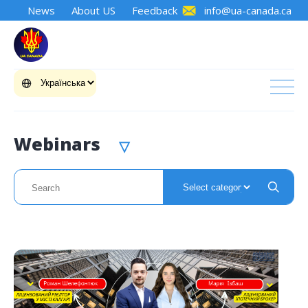
News
About US
Feedback
info@ua-canada.ca
Webinars
▽