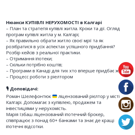
Нюанси КУПІВЛІ НЕРУХОМОСТІ в Калгарі
– План та стратегія купівлі житла. Кроки та дії. Огляд
програм купівлі житла у м. Калгарі;
– Як правильно обрати житло своєї мрії та як
розібратися в усіх аспектах успішного придбання?
Розбір кейсів з реальної практики.
– Отримання іпотеки;
– Скільки потрібно коштів;
– Програми в Канаді для тих хто вперше придбає житло
– Процесс роботи з ріелтором
🎙 Доповідачі:
Роман Шелефонтюк
ліцензований рієлтор у місті
Калгарі. Допомагає з купівлею, продажем та
інвестиціями у нерухомість.
Марія Ізбаш ліцензований іпотечний брокер,
співпрацює з понад 60+ банками та знає де кращі
іпотечні відсотки.