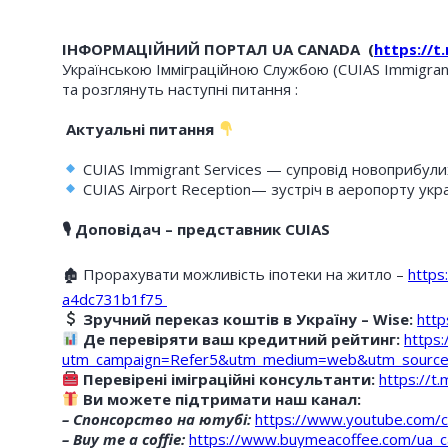
ІНФОРМАЦІЙНИЙ ПОРТАЛ UA CANADA (
https://
Українською Імміграційною Службою (CUIAS Immigrant
та розглянуть наступні питання :
Актуальні питання
CUIAS Immigrant Services — супровід новоприбулих 
CUIAS Airport Reception— зустріч в аеропорту укра
🎙 Доповідач – представник CUIAS
🏚 Прорахувати можливість іпотеки на житло –
https
a4dc731b1f75
Зручний переказ коштів в Україну – Wise:
http
Де перевіряти ваш кредитний рейтинг:
https:
utm_campaign=Refer5&utm_medium=web&utm_source
Перевірені іміграційні консультанти:
https://
Ви можете підтримати наш канал:
– Спонсорство на ютубі:
https://www.youtube.com
– Buy me a coffie:
https://www.buymeacoffee.com/ua_