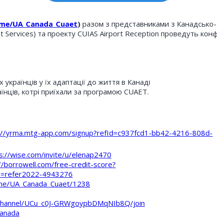
t.me/UA_Canada_Cuaet
)
разом з представниками з Канадсько-
 Services) та проекту CUIAS Airport Reception проведуть ко
українців у їх адаптації до життя в Канаді
їнців, котрі приїхали за програмою CUAET.
://yrma.mtg-app.com/signup?refId=c937fcd1-bb42-4216-808d-
s://wise.com/invite/u/elenap2470
//borrowell.com/free-credit-score?
=refer2022-4943276
t.me/UA_Canada_Cuaet/1238
/channel/UCu_c0J-GRWgoypbDMqNIb8Q/join
canada