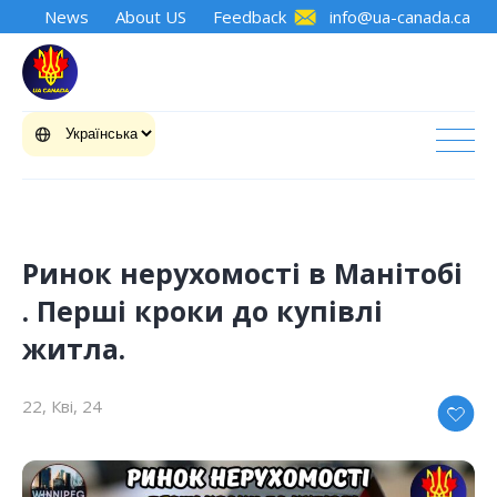
News
About US
Feedback
info@ua-canada.ca
Ринок нерухомості в Манітобі
. Перші кроки до купівлі
житла.
22, Кві, 24