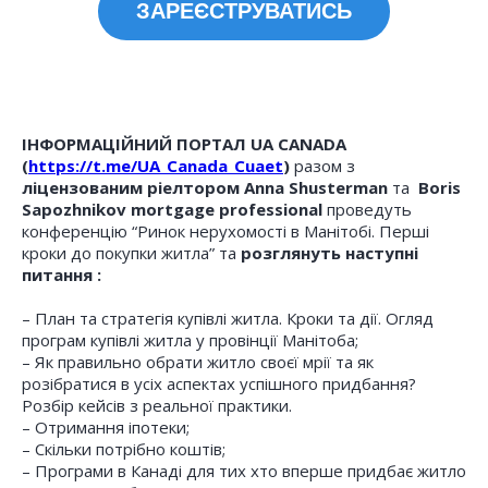
ЗАРЕЄСТРУВАТИСЬ
ІНФОРМАЦІЙНИЙ ПОРТАЛ UA CANADA
(
https://t.me/UA_Canada_Cuaet
)
разом з
ліцензованим ріелтором
Anna Shusterman
та
Boris
Sapozhnikov
m
ortgage professional
проведуть
конференцію “
Ринок нерухомості в Манітобі. Перші
кроки до покупки житла
” та
розглянуть наступні
питання :
– План та стратегія купівлі житла. Кроки та дії. Огляд
програм купівлі житла у провінції Манітоба;
– Як правильно обрати житло своєї мрії та як
розібратися в усіх аспектах успішного придбання?
Розбір кейсів з реальної практики.
– Отримання іпотеки;
– Скільки потрібно коштів;
– Програми в Канаді для тих хто вперше придбає житло