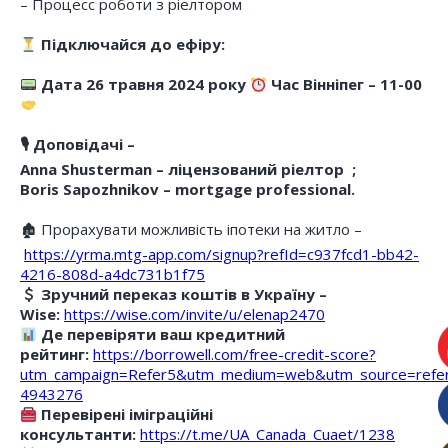
– Процесс роботи з ріелтором
Підключайся до ефіру:
Дата 26 травня 2024 року
Час Вінніпег – 11-00
🎙 Доповідачі –
Anna Shusterman –
ліцензований ріелтор
;
Boris Sapozhnikov – mortgage professional.
🏚 Прорахувати можливість іпотеки на житло –
https://yrma.mtg-app.com/signup?refId=c937fcd1-bb42-
4216-808d-a4dc731b1f75
Зручний переказ коштів в Україну –
Wise:
https://wise.com/invite/u/elenap2470
Де перевіряти ваш кредитний
рейтинг:
https://borrowell.com/free-credit-score?
utm_campaign=Refer5&utm_medium=web&utm_source=refe
4943276
Перевірені іміграційні
консультанти:
https://t.me/UA_Canada_Cuaet/1238