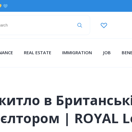
INANCE
REAL ESTATE
IMMIGRATION
JOB
BENE
житло в Британські
ієлтором | ROYAL L