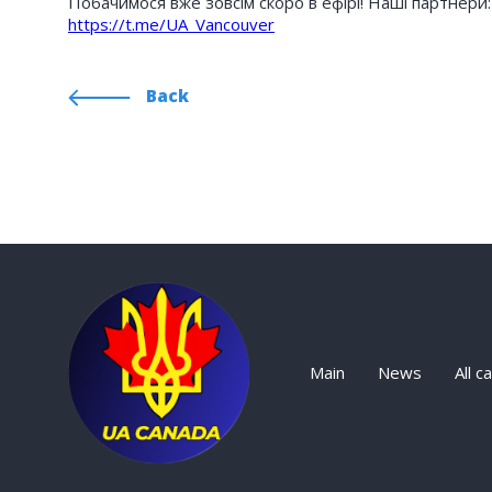
Побачимося вже зовсім скоро в ефірі! Наші партнери
https://t.me/UA_Vancouver
Back
Main
News
All c