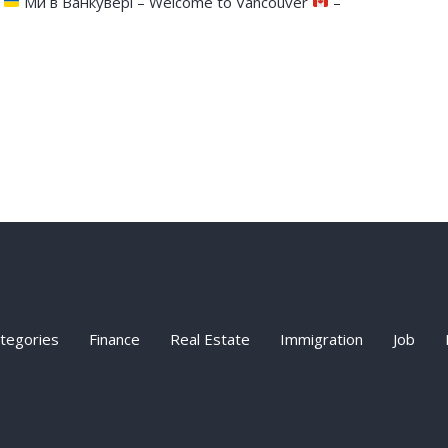
:
Ми в Ванкувері – Welcome to Vancouver
–
ategories
Finance
Real Estate
Immigration
Job