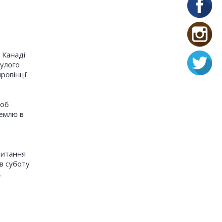
 Канаді
булого
ровінції
щоб
землю в
питання
 в суботу
,