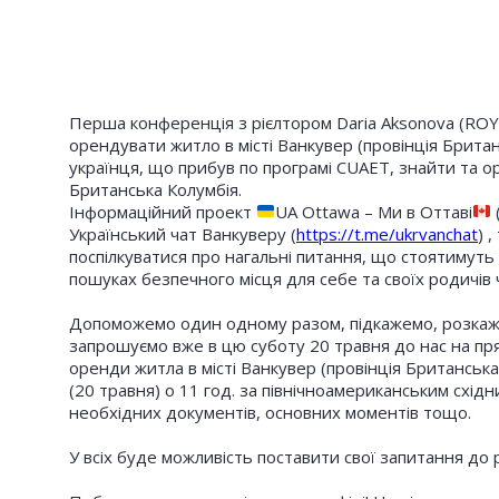
Перша конференція з рієлтором Daria Aksonova (ROY
орендувати житло в місті Ванкувер (провінція Брит
українця, що прибув по програмі CUAET, знайти та о
Британська Колумбія.
Інформаційний проект
UA Ottawa – Ми в Оттаві
Український чат Ванкуверу (
https://t.me/ukrvanchat
) 
поспілкуватися про нагальні питання, що стоятимут
пошуках безпечного місця для себе та своїх родичів 
Допоможемо один одному разом, підкажемо, розкажем
запрошуємо вже в цю суботу 20 травня до нас на пр
оренди житла в місті Ванкувер (провінція Британська 
(20 травня) о 11 год. за північноамериканським схід
необхідних документів, основних моментів тощо.
У всіх буде можливість поставити свої запитання до