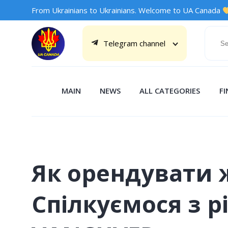
From Ukrainians to Ukrainians. Welcome to UA Canada
Telegram channel
MAIN
NEWS
ALL CATEGORIES
F
Як орендувати 
Спілкуємося з р