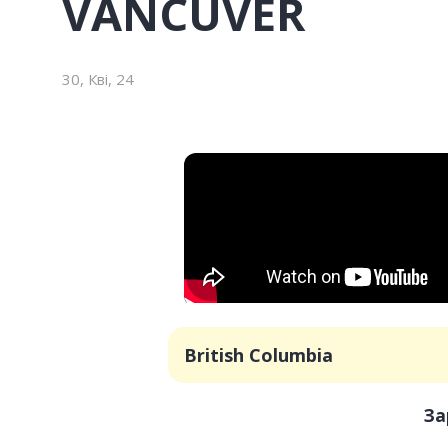
VANCUVER
30, Кві, 24
British Columbia
За