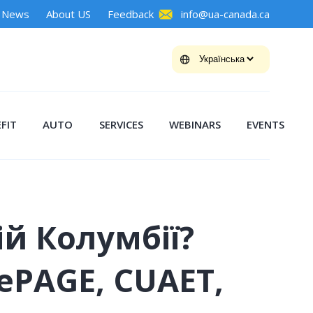
News
About US
Feedback
info@ua-canada.ca
FIT
AUTO
SERVICES
WEBINARS
EVENTS
й Колумбії?
ePAGE, CUAET,