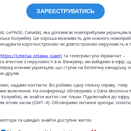
ЗАРЕЄСТРУВАТИСЬ
AL LePAGE, Canada), яка допомагає новоприбулим українцям в
анська Колумбія). Це хороша можливість для кожного новопри
рендувати короткостроково чи довгостроково нерухомість в п
(
https://t.me/ua_ottawa_cuaet
) та телеграм гупа Укрванчат –
, та агентом з нерухомості в м. Ванкувер, ми вийдемо в ефір, 
ь перед кожним українцем, що ступає на безпечну канадську 
чи друзів.
о, надамо контакти. Всі робимо одну спільну справу, тому
яме включення. На конференції обговоримо з Daria Aksonova 
Колумбія), як знайти житло і не тільки. Підключайся до ефіру
ним літнім часом (GMT-4). Обговоримо питання оренди, оплати
 рієлтора та швидко знайти доступне житло.