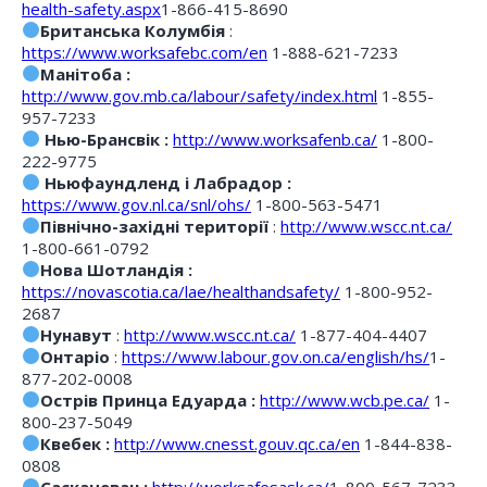
health-safety.aspx
1-866-415-8690
Британська Колумбія
:
https://www.worksafebc.com/en
1-888-621-7233
Манітоба :
http://www.gov.mb.ca/labour/safety/index.html
1-855-
957-7233
Нью-Брансвік :
http://www.worksafenb.ca/
1-800-
222-9775
Ньюфаундленд і Лабрадор :
https://www.gov.nl.ca/snl/ohs/
1-800-563-5471
Північно-західні території
:
http://www.wscc.nt.ca/
1-800-661-0792
Нова Шотландія :
https://novascotia.ca/lae/healthandsafety/
1-800-952-
2687
Нунавут
:
http://www.wscc.nt.ca/
1-877-404-4407
Онтаріо
:
https://www.labour.gov.on.ca/english/hs/
1-
877-202-0008
Острів Принца Едуарда :
http://www.wcb.pe.ca/
1-
800-237-5049
Квебек :
http://www.cnesst.gouv.qc.ca/en
1-844-838-
0808
Саскачеван :
http://worksafesask.ca/
1-800-567-7233