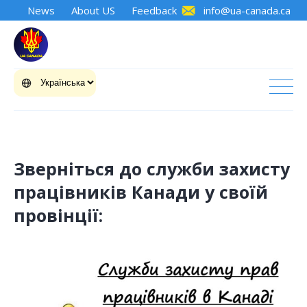
News
About US
Feedback
info@ua-canada.ca
Зверніться до служби захисту
працівників Канади у своїй
провінції: