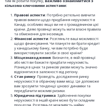
тим як робити покупку,
важливо ознайомитися з
кількома ключовими аспектами:
Правові аспекти
: Потрібно ретельно вивчити
правові вимоги щодо придбання нерухомості в
Канаді, особливо якщо ви не є громадянином цієї
країни. Деякі провінції можуть мати власні правила
та обмеження для іноземців.
Фінансові аспекти
: Розгляньте ваші можливості
щодо фінансування. Чи плануєте ви брати кредит
у канадському банку, чи вам потрібно буде
використовувати засоби зі своєї країни?
Місцезнаходження
: Визначте, в якій провінції
або місті ви бажаєте придбати нерухомість.
Різниця в цінах та ринкові умови можуть значно
відрізнятися в залежності від регіону.
Стан ринку
: Проведіть дослідження ринку
нерухомості в обраному вами місці. Це допоможе
вам зрозуміти тенденції цінової динаміки та
передбачити можливі ризики.
Юридична підтримка
: Здійснення покупки
нерухомості в іншій країні може бути складним
процесом. Розгляньте можливість найму