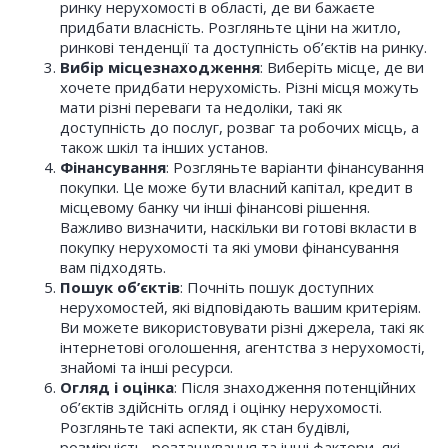
ринку нерухомості в області, де ви бажаєте
придбати власність. Розгляньте ціни на житло,
ринкові тенденції та доступність об’єктів на ринку.
Вибір місцезнаходження
: Виберіть місце, де ви
хочете придбати нерухомість. Різні місця можуть
мати різні переваги та недоліки, такі як
доступність до послуг, розваг та робочих місць, а
також шкіл та інших установ.
Фінансування
: Розгляньте варіанти фінансування
покупки. Це може бути власний капітал, кредит в
місцевому банку чи інші фінансові рішення.
Важливо визначити, наскільки ви готові вкласти в
покупку нерухомості та які умови фінансування
вам підходять.
Пошук об’єктів
: Почніть пошук доступних
нерухомостей, які відповідають вашим критеріям.
Ви можете використовувати різні джерела, такі як
інтернетові оголошення, агентства з нерухомості,
знайомі та інші ресурси.
Огляд і оцінка
: Після знаходження потенційних
об’єктів здійсніть огляд і оцінку нерухомості.
Розгляньте такі аспекти, як стан будівлі,
розмірність, розташування та інші фактори, які