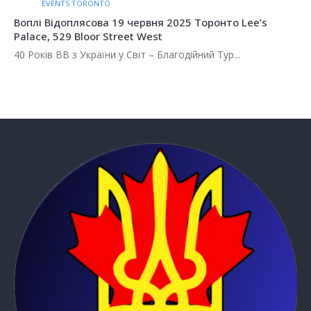
EVENTS MONREAL
оронто Lee’s
Воплі Відоплясова 18 червня 2025 М
Plaza, 6505 Rue Saint-Hubert
ий Тур...
40 Років ВВ з України у Світ – Благодійний