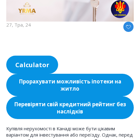
27, Тра, 24
Calculator
Прорахувати можливість іпотеки на
житло
Перевіряти свій кредитний рейтинг без
наслідків
Купівля нерухомості в Канаді може бути цікавим
варіантом для інвестування або переїзду. Однак, перед