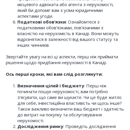
місцевого адвоката або агента з нерухомості,
який би допоміг вам з усіма юридичними
аспектами угоди.
Податкові обов’язки
: Ознайомтеся з
податковими обов’язками, пов’язаними з
власністю на нерухомість в Канаді. Вони можуть
відрізнятися в залежності від вашого статусу та
інших чинників.
Звертайте увагу на всі ці аспекти, перш ніж приймати
рішення щодо придбання нерухомості в Канаді.
Ось перші кроки, які вам слід розглянути:
Визначення цілей і бюджету
: Перш ніж
починати пошук нерухомості, вам потрібно
з’ясувати, що саме ви шукаєте. Чи це буде житло
для себе, інвестиційна властивість чи щось інше?
Також важливо визначити ваш бюджет і здатність
до витрат на покупку та обслуговування
нерухомості.
Дослідження ринку
: Проведіть дослідження