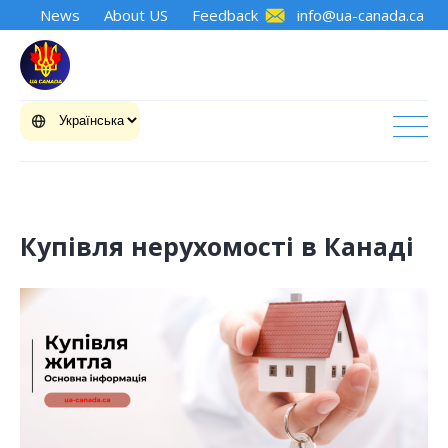
News
About US
Feedback
info@ua-canada.ca
Купівля нерухомості в Канаді