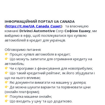
ІНФОРМАЦІЙНИЙ ПОРТАЛ UA CANADA
(
https://t.me/UA_Canada_Cuaet
)
та власницею
комнанії
Drivinci Automotive
Corp
Софією Ешану
, ми
вийдемо в ефір, щоб поспілкуватися про купівлю
автомобілей в кредит для українців.
Обговоримо питання:
Процес купівлі автомобіля в кредит;
Що можуть запитати для отримання кредиту на
автомобіль;
Чи є програми з фінансування для новоприбулих;
Що такий кредитний рейтинг, як його збудувати і
що на нього впливає;
Які документи вимагати на машину у дилера;
Де можна шукати варіанти та порівнювати ціни
(онлайн платформи);
Покупка машини онлайн;
Що входить у ціну та що додатково.