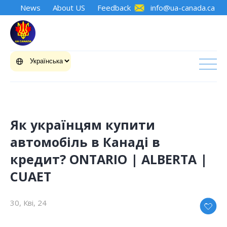
News
About US
Feedback
info@ua-canada.ca
Як українцям купити
автомобіль в Канаді в
кредит? ONTARIO | ALBERTA |
CUAET
30, Кві, 24