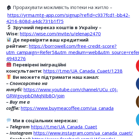
🏚 Прорахувати можливість іпотеки на житло –
https://yrma.mtg-app.com/signup?refId=c937fcd1-bb42-
4216-808d-a4dc731b1f75
Зручний переказ коштів в Україну –
Wise:
https://wise.com/invite/u/elenap2470
Де перевіряти ваш кредитний
рейтинг:
https://borrowell.com/free-credit-score?
utm_campaign=Refer5&utm_medium=web&utm_source=refe
4943276
Перевірені іміграційні
консультанти:
https://t.me/UA_Canada_Cuaet/1238
Ви можете підтримати наш канал:
– Спонсорство на
ютубі:
https://www.youtube.com/channel/UCu_c0J-
GRWgoypbDMqNIb8Q/join
– Buy me a
coffie:
https://www.buymeacoffee.com/ua_canada
Ми в соціальних мережах:
– Telegram
https://t.me/UA_Canada_Cuaet
– Instagram
https://www.instagram.com/ua_canada_cuaet/
– Facebook
https://www.facebook.com/UACanada/