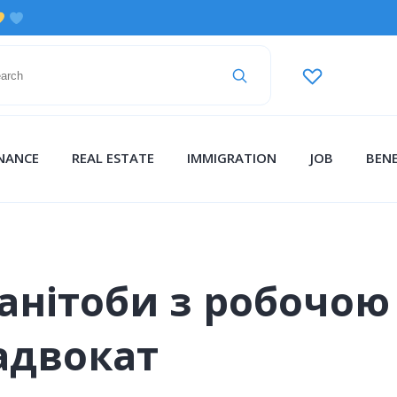
INANCE
REAL ESTATE
IMMIGRATION
JOB
BENE
анітоби з робочою
адвокат