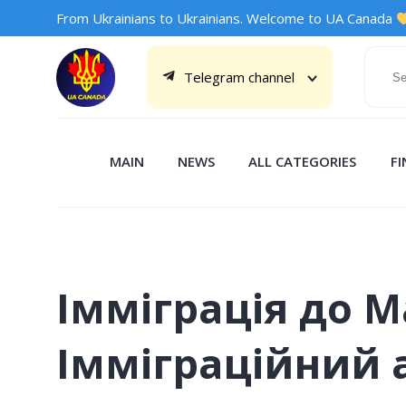
From Ukrainians to Ukrainians. Welcome to UA Canada
Telegram channel
MAIN
NEWS
ALL CATEGORIES
F
Імміграція до М
Імміграційний 