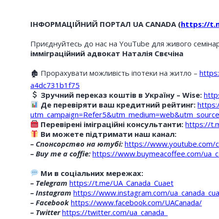
ІНФОРМАЦІЙНИЙ ПОРТАЛ UA CANADA (
https://t
Приєднуйтесь до нас на YouTube для живого семінар
імміграційний адвокат Наталія Свєчіна
🏚 Прорахувати можливість іпотеки на житло –
https
a4dc731b1f75
Зручний переказ коштів в Україну – Wise:
http
Де перевіряти ваш кредитний рейтинг:
https:
utm_campaign=Refer5&utm_medium=web&utm_source
Перевірені іміграційні консультанти:
https://
Ви можете підтримати наш канал:
– Спонсорство на ютубі:
https://www.youtube.com
– Buy me a coffie:
https://www.buymeacoffee.com/ua_
Ми в соціальних мережах:
– Telegram
https://t.me/UA_Canada_Cuaet
– Instagram
https://www.instagram.com/ua_canada_cua
– Facebook
https://www.facebook.com/UACanada/
– Twitter
https://twitter.com/ua_canada_