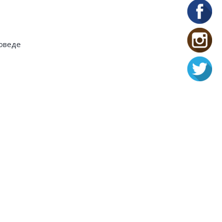
роведе