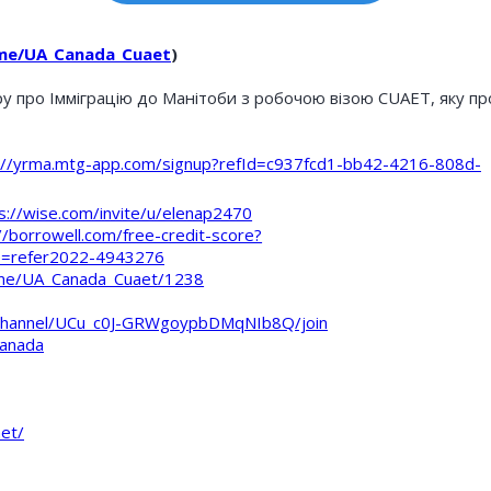
.me/UA_Canada_Cuaet
)
у про Імміграцію до Манітоби з робочою візою CUAET, яку п
://yrma.mtg-app.com/signup?refId=c937fcd1-bb42-4216-808d-
s://wise.com/invite/u/elenap2470
//borrowell.com/free-credit-score?
=refer2022-4943276
t.me/UA_Canada_Cuaet/1238
/channel/UCu_c0J-GRWgoypbDMqNIb8Q/join
canada
et/