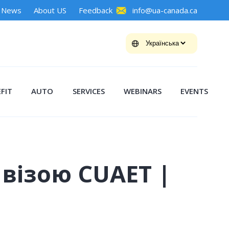
News
About US
Feedback
info@ua-canada.ca
FIT
AUTO
SERVICES
WEBINARS
EVENTS
 візою CUAET |