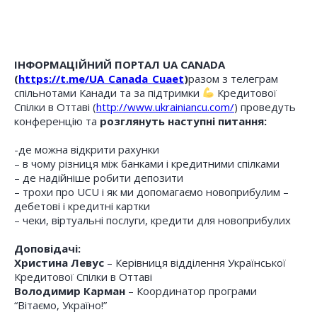
ІНФОРМАЦІЙНИЙ ПОРТАЛ UA CANADA
(
https://t.me/UA_Canada_Cuaet
)
разом з телеграм
спільнотами Канади та за підтримки
Кредитової
Спілки в Оттаві (
http://www.ukrainiancu.com/
) проведуть
конференцію та
розглянуть наступні питання:
-де можна відкрити рахунки
– в чому різниця між банками і кредитними спілками
– де надійніше робити депозити
– трохи про UCU і як ми допомагаємо новоприбулим –
дебетові і кредитні картки
– чеки, віртуальні послуги, кредити для новоприбулих
Доповідачі:
Христина Левус
– Керівниця відділення Української
Кредитової Спілки в Оттаві
Володимир Карман
– Координатор програми
“Вітаємо, Українo!”