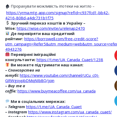
🏚 Прорахувати можливість іпотеки на житло –
https://yrma.mtg-app.com/signup?refId=c937fcd1-bb42-
4216-808d-a4dc731b1f75
Зручний переказ коштів в Україну –
Wise:
https://wise.com/invite/u/elenap2470
Де перевіряти ваш кредитний
рейтинг:
https://borrowell.com/free-credit-score?
utm_campaign=Refer5&utm_medium=web&utm_source=refe
4943276
Перевірені іміграційні
консультанти:
https://t.me/UA_Canada_Cuaet/1238
Ви можете підтримати наш канал:
– Спонсорство на
ютубі:
https://www.youtube.com/channel/UCu_c0J-
GRWgoypbDMqNIb8Q/join
– Buy me a
coffie:
https://www.buymeacoffee.com/ua_canada
Ми в соціальних мережах:
– Telegram
https://t.me/UA_Canada_Cuaet
– Instagram
https://www.instagram.com/ua_canada_cuaet/
– Facebook
https://www.facebook.com/UACanada/