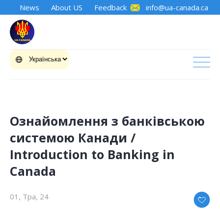
News
About US
Feedback
info@ua-canada.ca
Ознайомлення з банківською
системою Канади /
Introduction to Banking in
Canada
01, Тра, 24