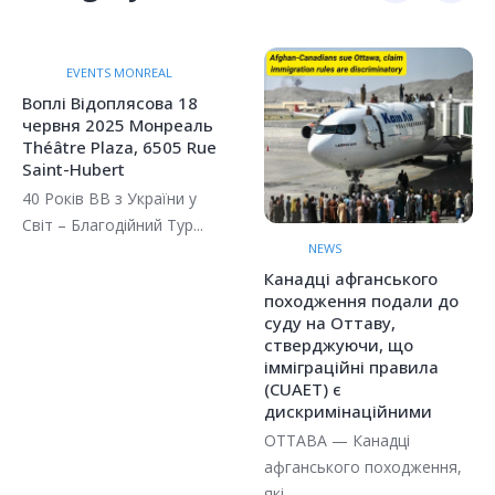
EVENTS MONREAL
Воплі Відоплясова 18
червня 2025 Монреаль
Théâtre Plaza, 6505 Rue
Saint-Hubert
40 Років ВВ з України у
Світ – Благодійний Тур...
NEWS
Канадці афганського
походження подали до
суду на Оттаву,
стверджуючи, що
імміграційні правила
(CUAET) є
дискримінаційними
ОТТАВА — Канадці
афганського походження,
які...