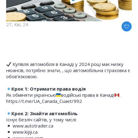
27, Кві, 24
Купівля автомобіля в Канаді у 2024 році має низку
нюансів, потрібно знати, , що автомобільна страховка є
обов’язковою.
Крок 1: Отримати права водія
Як обміняти українські
водійські права в Канаді
.
https://t.me/UA_Canada_Cuaet/992
Крок 2: Знайти автомобіль
Існує безліч сайтів, у тому числі:
www.autotrader.ca
www.kijiji.ca