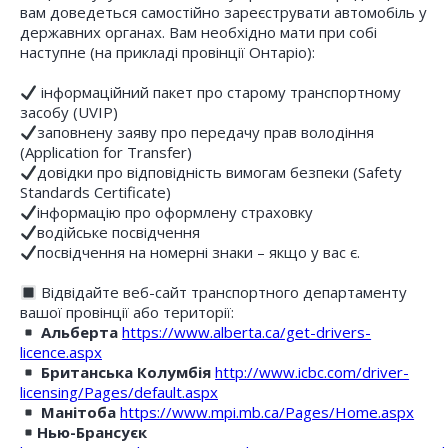
вам доведеться самостійно зареєструвати автомобіль у
державних органах. Вам необхідно мати при собі
наступне (на прикладі провінції Онтаріо):
інформаційний пакет про старому транспортному
засобу (UVIP)
заповнену заяву про передачу прав володіння
(Application for Transfer)
довідки про відповідність вимогам безпеки (Safety
Standards Certificate)
інформацію про оформлену страховку
водійське посвідчення
посвідчення на номерні знаки – якщо у вас є.
Відвідайте веб-сайт транспортного департаменту
вашої провінції або території:
Альберта
https://www.alberta.ca/get-drivers-
licence.aspx
Британська Колумбія
http://www.icbc.com/driver-
licensing/Pages/default.aspx
Манітоба
https://www.mpi.mb.ca/Pages/Home.aspx
Нью-Брансуєк