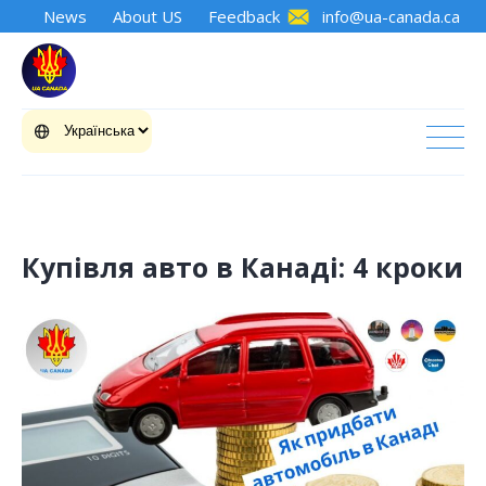
News
About US
Feedback
info@ua-canada.ca
Купівля авто в Канаді: 4 кроки