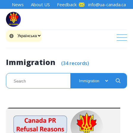
News
About US
Feedback
info@ua-canada.ca
Immigration
(34 records)