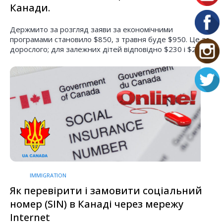
Канади.
Держмито за розгляд заяви за економічними
програмами становило $850, з травня буде $950. Це за
дорослого; для залежних дітей відповідно $230 і $26
IMMIGRATION
Як перевірити і замовити соціальний
номер (SIN) в Канаді через мережу
Internet