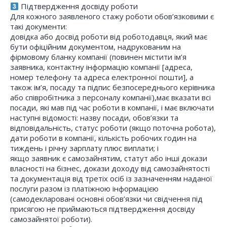
Підтвердження досвіду роботи
Для кожного заявленого стажу роботи обов’язковими є
такі документи:
довідка або досвід роботи від роботодавця, який має
бути офіційним документом, надрукованим на
фірмовому бланку компанії (повинен містити ім’я
заявника, контактну інформацію компанії [адреса,
номер телефону та адреса електронної пошти], а
також ім’я, посаду та підпис безпосереднього керівника
або співробітника з персоналу компанії),має вказати всі
посади, які мав під час роботи в компанії, і має включати
наступні відомості: назву посади, обов’язки та
відповідальність, статус роботи (якщо поточна робота),
дати роботи в компанії, кількість робочих годин на
тиждень і річну зарплату плюс виплати; і
якщо заявник є самозайнятим, статут або інші докази
власності на бізнес, докази доходу від самозайнятості
та документація від третіх осіб із зазначенням наданої
послуги разом із платіжною інформацією
(самодекларовані основні обов’язки чи свідчення під
присягою не приймаються підтвердження досвіду
самозайнятої роботи).