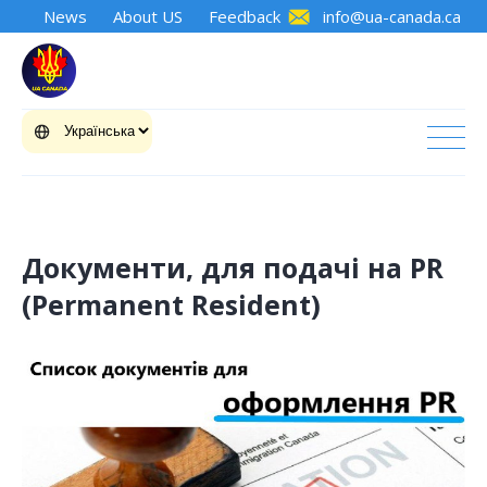
News
About US
Feedback
info@ua-canada.ca
Документи, для подачі на PR
(Permanent Resident)