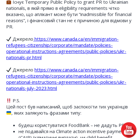
Існує Temporary Public Policy to grant PR to Ukrainian
nationals, в якій прямо в eligibility requirements чітко
вказано, що аплікант може бути “inadmissible for financial
reasons”, і фінансовий стан не є причиною для відмови у
PR.
Джерело
https://www.canada.ca/en/immigration-
refugees-citizenship/corporate/mandate/policies-
operational-instructions-agreements/public-policies/ukr-
nationals-pr.html
Джерело
https://www.canada.ca/en/immigration-
refugees-citizenship/corporate/mandate/policies-
operational-instructions-agreements/public-policies/ukr-
nationals-july-2023.html
P.S.
Цей пост був написаний, щоб заспокоїти тих українців
, яких залякують фразами типу:
будеш користуватися FoodBank – не дадуть PR.
не подавайся на Climate action incentive payment
(CAIP) (кліматичні виплати), чи child benefit