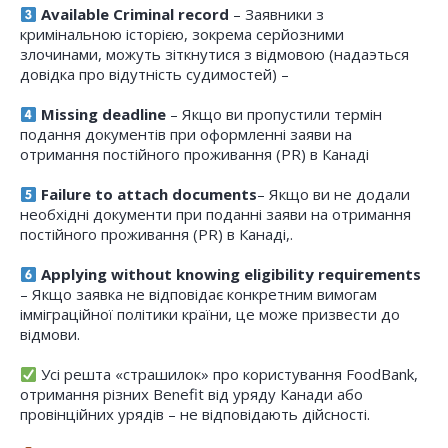
Available Criminal record
– Заявники з
кримінальною історією, зокрема серйозними
злочинами, можуть зіткнутися з відмовою (надаэться
довідка про відутність судимостей) –
Missing deadline
– Якщо ви пропустили термін
подання документів при оформленні заяви на
отримання постійного проживання (PR) в Канаді
Failure to attach documents
– Якщо ви не додали
необхідні документи при поданні заяви на отримання
постійного проживання (PR) в Канаді,.
Applying without knowing eligibility requirements
– Якщо заявка не відповідає конкретним вимогам
імміграційної політики країни, це може призвести до
відмови.
Усі решта «страшилок» про користування FoodBank,
отримання різних Benefit від уряду Канади або
провінційних урядів – не відповідають дійсності.