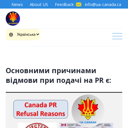
News
About US
Feedback
info@ua-canada.ca
Основними причинами
відмови при подачі на PR є: