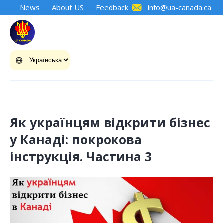
News
About US
Feedback
info@ua-canada.ca
Як українцям відкрити бізнес
у Канаді: покрокова
інструкція. Частина 3