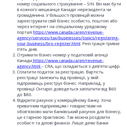
номер соціального страхування – SIN. Він має бути
в кожного мешканця Канади: нерезидента чи
громадянина. У більшості провінцій можна
зареєструвати свій бізнес особисто, поштою або
через інтернет на спеціальному урядовому
порталі
https://www.canada.ca/en/revenue-
agency/services/tax/businesses/topics/registering-
your-business/bro-register.html
. Реєстрація триває
п’ять днів.
Отримати бізнес-номер у податковій агенції
Канади
https://www.canada.ca/en/revenue-
agency.html
– CRA, що складається з дев’яти цифр.
Сплатити податок за реєстрацію. Вартість
реєстрації залежить від провінції, у якій
підприємець реєструє бізнес. Наприклад, у
провінції Онтаріо доведеться заплатити від $60
до $80.
Відкрити рахунок у комерційному банку. Хоча
приватним підприємцям і товариствам не
обов’язково мати банківський рахунок для бізнесу,
це є гарною практикою. Так можна розділити
особисті та ділові фінанси. Лише деякі банки