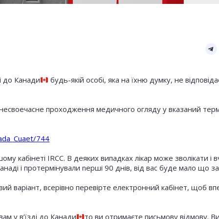
i до Канади
будь-якiй особi, яка на їхню думку, не вiдповiд
 несвоечасне проходження медичного огляду у вказаний терм
ada_Cuaet/744
у кабiнетi IRCC. В деяких випадках лiкар може зволiкати i в
Канадi i протермiнували nepшi 90 днiв, вiд вас буде мало що з
вий варiант, всерівно перевiрте електронний кабiнет, щоб в
ам у в’їздi до Канади
то ви отримаєте письмову вiдмову. В