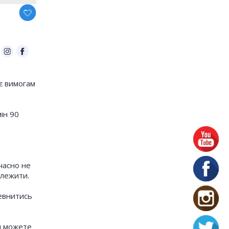
ає вимогам
iн 90
часно не
алежити.
певнитись
и можете