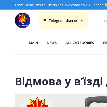
From Ukrainians to Ukrainians. Welcome to UA Canada
Telegram channel
MAIN
NEWS
ALL CATEGORIES
F
Вiдмова у в’їзд