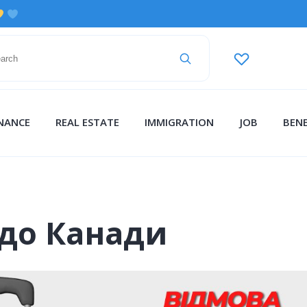
INANCE
REAL ESTATE
IMMIGRATION
JOB
BENE
i до Канади