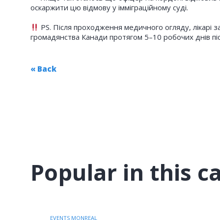
оскаржити цю вiдмову у iммiграцiйному судi.
PS. Після проходження медичного огляду, лікарі заз
громадянства Канади протягом 5–10 робочих днів піс
« Back
Popular in this c
EVENTS MONREAL