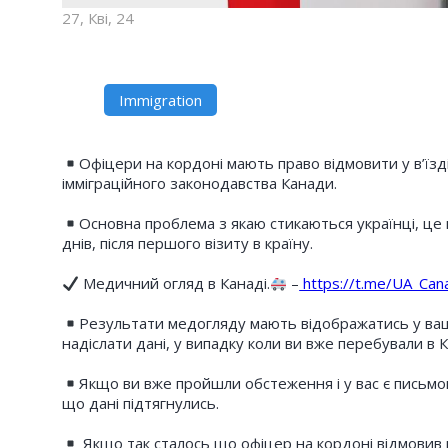
27, Кві, 24
Immigration
Офiцери на кордонi мають право вiдмовити у в’їзд
iммiграцiйного законодавства Канади.
Основна проблема з якаю стикаються українцi, це
днiв, пiсля першого вiзиту в країну.
Медичний огляд в Канаді.
–
https://t.me/UA_Can
Результати медогляду мають вiдображатись у вашом
надiслати данi, у випадку коли ви вже перебували в 
Якщо ви вже пройшли обстеження i у вас є письмо
що данi пiдтягнулись.
Якщо так сталось що офiцер на кордонi вiдмовив в