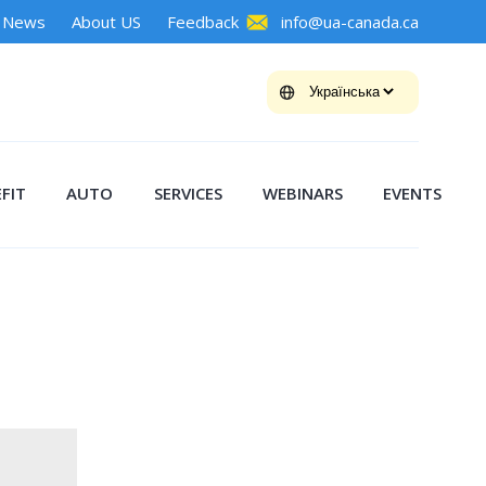
News
About US
Feedback
info@ua-canada.ca
FIT
AUTO
SERVICES
WEBINARS
EVENTS