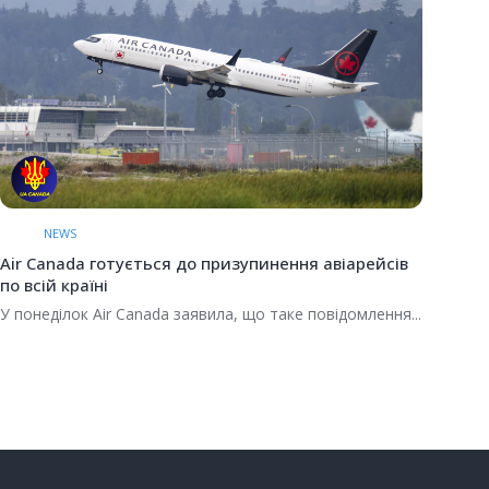
Воп
Pear
До
NEWS
Air Canada готується до призупинення авіарейсів
по всій країні
У понеділок Air Canada заявила, що таке повідомлення...